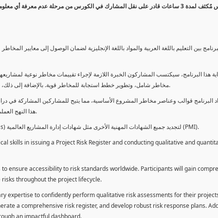
كورس مٌكثف لمدة 3 ساعات قادر على نقل المشارك في الكورس من مرحلة عدم معرفة أي 
برنامج بين التعليم باللغة العربية والمواد باللغة الإنجليزية لضمان الوصول إلى معايير الم
ية هذا البرنامج، سيكتسب المشاركون الخبرة اللازمة لإجراء تقييمات مخاطر نوعية لمشاريعهم
مخاطر شامل، وتطوير خطط استجابة للمخاطر قوية. بالإضافة إلى ذلك، سيكتسبون المهارات لتقديم تقييمات المخاطر عبر لوحة معلومات فعالة.
د البرنامج قوالب وعناصر مخاطر المشروع الأساسية، مما يتيح للمشاركين المشاركة في دراسة
هذا النهج العملي يمكنهم من تطبيق المفاهيم المكتسبة مباشرة على مشاريعهم الخاصة.
يمكن للطلاب استخدام ساعات هذا البرنامج كوحدات تطوير المهنة (PDUs) لتجديد جميع الشهادات المهنية الأخرى مثل شهادات إدارة المشاريع العالمية (PMI).
l skills in issuing a Project Risk Register and conducting qualitative and quantita
 to ensure accessibility to risk standards worldwide. Participants will gain compr
isks throughout the project lifecycle.
ary expertise to confidently perform qualitative risk assessments for their project
enerate a comprehensive risk register, and develop robust risk response plans. Addi
through an impactful dashboard.