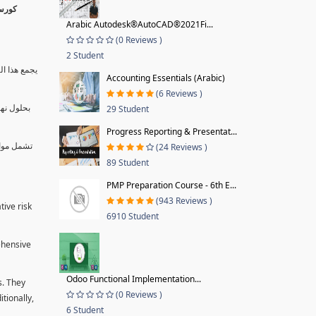
Arabic Autodesk®AutoCAD®2021Fi...
(0 Reviews )
2 Student
يجمع هذا ال
Accounting Essentials (Arabic)
(6 Reviews )
بحلول نها
29 Student
Progress Reporting & Presentat...
تشمل موا.
(24 Reviews )
89 Student
PMP Preparation Course - 6th E...
(943 Reviews )
tive risk
6910 Student
ehensive
Odoo Functional Implementation...
s. They
(0 Reviews )
tionally,
6 Student