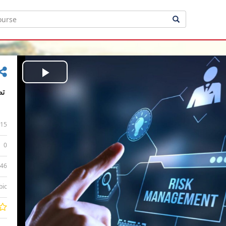
Play
Video
15
0
:46
bic