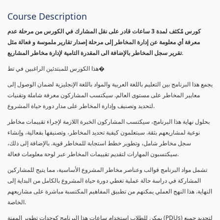
Course Description
كورس مٌكثف لمدة 3 ساعات قادر على نقل المشارك في الكورس من مرحلة عدم
معرفة أي معلومة عن إدارة المخاطر إلى مرحلة إصدار تقارير ملموسة و فعالة مثل
تقرير سجل المخاطر بالإضافة الى المقدرة التامية لإدارة مخاطر المشاريع.
هذا الكورس للمبتدئين الراغبين في تط�
يجمع هذا البرنامج بين التعليم باللغة العربية والمواد باللغة الإنجليزية لضمان الوصول إلى
معايير المخاطر على مستوى العالم. سيكتسب المشاركون معرفة شاملة وتقنيات
لتحديد وتصنيف وإدارة المخاطر على مدار دورة حياة المشروع.
بحلول نهاية هذا البرنامج، سيكتسب المشاركون الخبرة اللازمة لإجراء تقييمات مخاطر
نوعية لمشاريعهم بثقة. سيتعلمون كيفية تحديد المخاطر، وتصنيفها بفعالية، وإنشاء
سجل مخاطر شامل، وتطوير خطط استجابة للمخاطر قوية. بالإضافة إلى ذلك،
سيكتسبون المهارات لتقديم تقييمات المخاطر عبر لوحة معلومات فعالة.
تشمل مواد البرنامج قوالب وعناصر مخاطر المشروع الأساسية، مما يتيح للمشاركين
المشاركة في دراسة حالة عملية تغطي دورة حياة المشروع بالكامل من البداية إلى
النهاية. هذا النهج العملي يمكنهم من تطبيق المفاهيم المكتسبة مباشرة على مشاريعهم
الخاصة.
يمكن للطلاب استخدام ساعات هذا البرنامج كوحدات تطوير المهنة (PDUs) لتجديد جميع