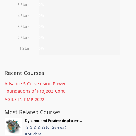
5 Stars
0%
4 Stars
0%
3 Stars
0%
2 Stars
0%
1 Star
0%
Recent Courses
Advance S-Curve using Power
Foundations of Projects Cont
AGILE IN PMP 2022
Most Related Courses
Dynamic and Positive displacem...
(0 Reviews )
0 Student