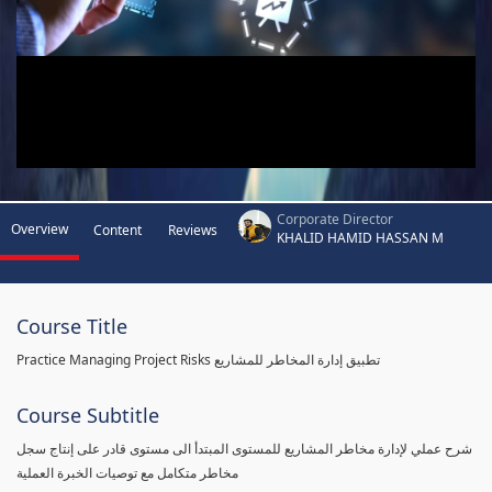
Corporate Director
Overview
Content
Reviews
KHALID HAMID HASSAN M
Course Title
Practice Managing Project Risks تطبيق إدارة المخاطر للمشاريع
Course Subtitle
شرح عملي لإدارة مخاطر المشاريع للمستوى المبتدأ الى مستوى قادر على إنتاج سجل
مخاطر متكامل مع توصيات الخبرة العملية