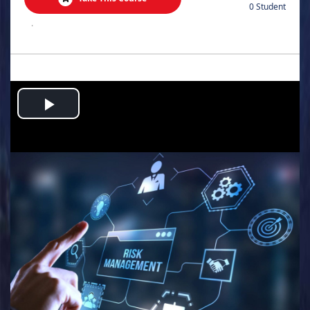
0 Student
.
Play
Video