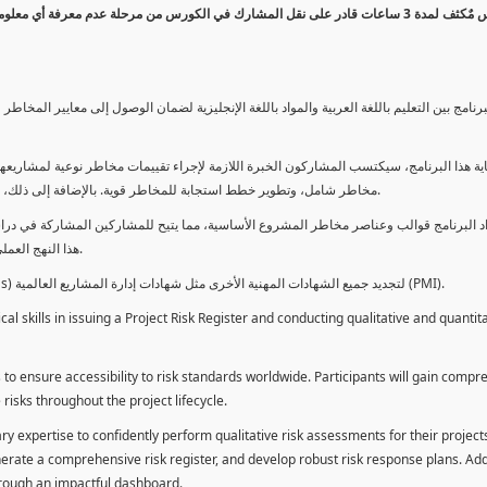
كورس مٌكثف لمدة 3 ساعات قادر على نقل المشارك في الكورس من مرحلة عدم معرفة أي 
برنامج بين التعليم باللغة العربية والمواد باللغة الإنجليزية لضمان الوصول إلى معايير الم
ية هذا البرنامج، سيكتسب المشاركون الخبرة اللازمة لإجراء تقييمات مخاطر نوعية لمشاريعهم
مخاطر شامل، وتطوير خطط استجابة للمخاطر قوية. بالإضافة إلى ذلك، سيكتسبون المهارات لتقديم تقييمات المخاطر عبر لوحة معلومات فعالة.
د البرنامج قوالب وعناصر مخاطر المشروع الأساسية، مما يتيح للمشاركين المشاركة في دراسة
هذا النهج العملي يمكنهم من تطبيق المفاهيم المكتسبة مباشرة على مشاريعهم الخاصة.
يمكن للطلاب استخدام ساعات هذا البرنامج كوحدات تطوير المهنة (PDUs) لتجديد جميع الشهادات المهنية الأخرى مثل شهادات إدارة المشاريع العالمية (PMI).
l skills in issuing a Project Risk Register and conducting qualitative and quantita
 to ensure accessibility to risk standards worldwide. Participants will gain compr
isks throughout the project lifecycle.
ary expertise to confidently perform qualitative risk assessments for their project
enerate a comprehensive risk register, and develop robust risk response plans. Addi
through an impactful dashboard.