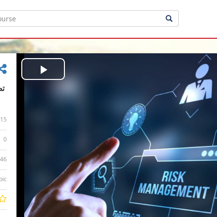
Play
Video
15
0
:46
bic