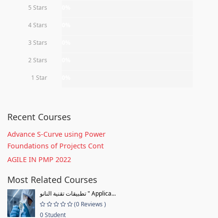
5 Stars
0%
4 Stars
0%
3 Stars
0%
2 Stars
0%
1 Star
0%
Recent Courses
Advance S-Curve using Power
Foundations of Projects Cont
AGILE IN PMP 2022
Most Related Courses
تطبيقات تقنية النانو " Applica...
(0 Reviews )
0 Student