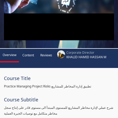
Corporate Director
Overview
Content
Reviews
KHALID HAMID HASSAN M
Course Title
Practice Managing Project Risks تطبيق إدارة المخاطر للمشاريع
Course Subtitle
شرح عملي لإدارة مخاطر المشاريع للمستوى المبتدأ الى مستوى قادر على إنتاج سجل
مخاطر متكامل مع توصيات الخبرة العملية