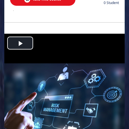
0 Student
.
Play
Video