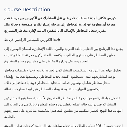
Course Description
كورس مٌكثف لمدة 3 ساعات قادر على نقل المشارك في الكورس من مرحلة عدم
معرفة أي معلومة عن إدارة المخاطر إلى مرحلة إصدار تقارير ملموسة و فعالة مثل
تقرير سجل المخاطر بالإضافة الى المقدرة التامية لإدارة مخاطر المشاريع.
هذا الكورس للمبتدئين الراغبين في تط�
يجمع هذا البرنامج بين التعليم باللغة العربية والمواد باللغة الإنجليزية لضمان الوصول إلى
معايير المخاطر على مستوى العالم. سيكتسب المشاركون معرفة شاملة وتقنيات
لتحديد وتصنيف وإدارة المخاطر على مدار دورة حياة المشروع.
بحلول نهاية هذا البرنامج، سيكتسب المشاركون الخبرة اللازمة لإجراء تقييمات مخاطر
نوعية لمشاريعهم بثقة. سيتعلمون كيفية تحديد المخاطر، وتصنيفها بفعالية، وإنشاء
سجل مخاطر شامل، وتطوير خطط استجابة للمخاطر قوية. بالإضافة إلى ذلك،
سيكتسبون المهارات لتقديم تقييمات المخاطر عبر لوحة معلومات فعالة.
تشمل مواد البرنامج قوالب وعناصر مخاطر المشروع الأساسية، مما يتيح للمشاركين
المشاركة في دراسة حالة عملية تغطي دورة حياة المشروع بالكامل من البداية إلى
النهاية. هذا النهج العملي يمكنهم من تطبيق المفاهيم المكتسبة مباشرة على مشاريعهم
الخاصة.
يمكن للطلاب استخدام ساعات هذا البرنامج كوحدات تطوير المهنة (PDUs) لتجديد جميع