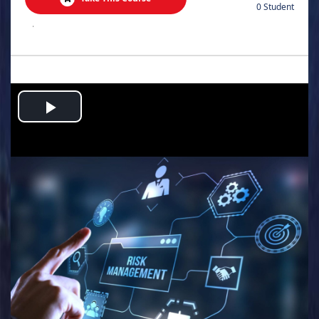
0 Student
.
Play
Video