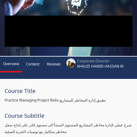
Corporate Director
Overview
Content
Reviews
KHALID HAMID HASSAN M
Course Title
Practice Managing Project Risks تطبيق إدارة المخاطر للمشاريع
Course Subtitle
شرح عملي لإدارة مخاطر المشاريع للمستوى المبتدأ الى مستوى قادر على إنتاج سجل
مخاطر متكامل مع توصيات الخبرة العملية