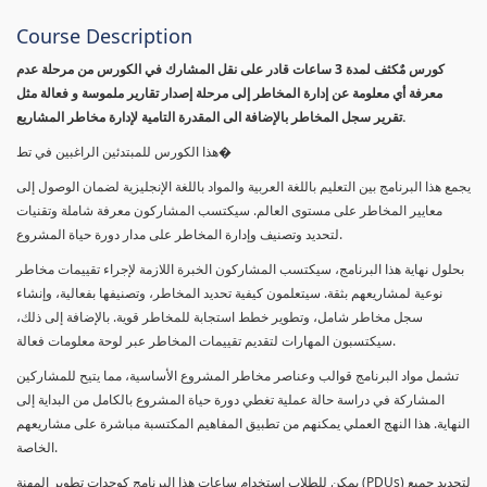
Course Description
كورس مٌكثف لمدة 3 ساعات قادر على نقل المشارك في الكورس من مرحلة عدم
معرفة أي معلومة عن إدارة المخاطر إلى مرحلة إصدار تقارير ملموسة و فعالة مثل
تقرير سجل المخاطر بالإضافة الى المقدرة التامية لإدارة مخاطر المشاريع.
هذا الكورس للمبتدئين الراغبين في تط�
يجمع هذا البرنامج بين التعليم باللغة العربية والمواد باللغة الإنجليزية لضمان الوصول إلى
معايير المخاطر على مستوى العالم. سيكتسب المشاركون معرفة شاملة وتقنيات
لتحديد وتصنيف وإدارة المخاطر على مدار دورة حياة المشروع.
بحلول نهاية هذا البرنامج، سيكتسب المشاركون الخبرة اللازمة لإجراء تقييمات مخاطر
نوعية لمشاريعهم بثقة. سيتعلمون كيفية تحديد المخاطر، وتصنيفها بفعالية، وإنشاء
سجل مخاطر شامل، وتطوير خطط استجابة للمخاطر قوية. بالإضافة إلى ذلك،
سيكتسبون المهارات لتقديم تقييمات المخاطر عبر لوحة معلومات فعالة.
تشمل مواد البرنامج قوالب وعناصر مخاطر المشروع الأساسية، مما يتيح للمشاركين
المشاركة في دراسة حالة عملية تغطي دورة حياة المشروع بالكامل من البداية إلى
النهاية. هذا النهج العملي يمكنهم من تطبيق المفاهيم المكتسبة مباشرة على مشاريعهم
الخاصة.
يمكن للطلاب استخدام ساعات هذا البرنامج كوحدات تطوير المهنة (PDUs) لتجديد جميع