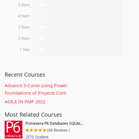
5 Stars
0%
4 Stars
0%
3 Stars
0%
2 Stars
0%
1 Star
0%
Recent Courses
Advance S-Curve using Power
Foundations of Projects Cont
AGILE IN PMP 2022
Most Related Courses
Primavera P6 Databases SQLite...
(68 Reviews )
2570 Student