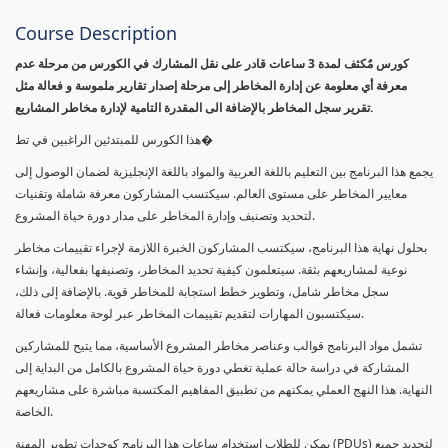
Course Description
كورس مٌكثف لمدة 3 ساعات قادر على نقل المشارك في الكورس من مرحلة عدم
معرفة أي معلومة عن إدارة المخاطر إلى مرحلة إصدار تقارير ملموسة و فعالة مثل
تقرير سجل المخاطر بالإضافة الى المقدرة التامية لإدارة مخاطر المشاريع.
هذا الكورس للمبتدئين الراغبين في تط�
يجمع هذا البرنامج بين التعليم باللغة العربية والمواد باللغة الإنجليزية لضمان الوصول إلى
معايير المخاطر على مستوى العالم. سيكتسب المشاركون معرفة شاملة وتقنيات
لتحديد وتصنيف وإدارة المخاطر على مدار دورة حياة المشروع.
بحلول نهاية هذا البرنامج، سيكتسب المشاركون الخبرة اللازمة لإجراء تقييمات مخاطر
نوعية لمشاريعهم بثقة. سيتعلمون كيفية تحديد المخاطر، وتصنيفها بفعالية، وإنشاء
سجل مخاطر شامل، وتطوير خطط استجابة للمخاطر قوية. بالإضافة إلى ذلك،
سيكتسبون المهارات لتقديم تقييمات المخاطر عبر لوحة معلومات فعالة.
تشمل مواد البرنامج قوالب وعناصر مخاطر المشروع الأساسية، مما يتيح للمشاركين
المشاركة في دراسة حالة عملية تغطي دورة حياة المشروع بالكامل من البداية إلى
النهاية. هذا النهج العملي يمكنهم من تطبيق المفاهيم المكتسبة مباشرة على مشاريعهم
الخاصة.
يمكن للطلاب استخدام ساعات هذا البرنامج كوحدات تطوير المهنة (PDUs) لتجديد جميع