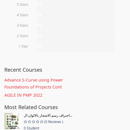
5 Stars
0%
4 Stars
0%
3 Stars
0%
2 Stars
0%
1 Star
0%
Recent Courses
Advance S-Curve using Power
Foundations of Projects Cont
AGILE IN PMP 2022
Most Related Courses
احتراف رسم الاشجار بالالوان ال...
(0 Reviews )
0 Student