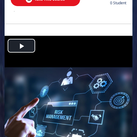
0 Student
.
Play
Video