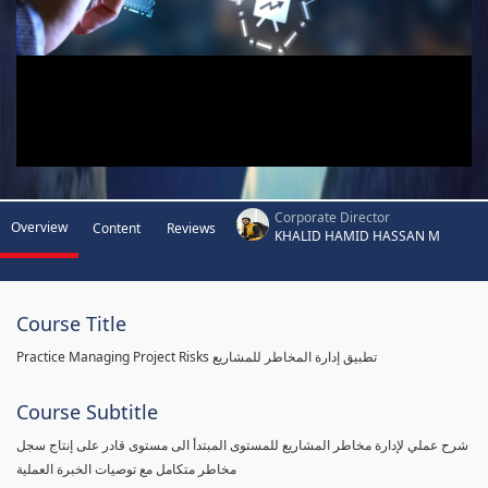
Corporate Director
Overview
Content
Reviews
KHALID HAMID HASSAN M
Course Title
Practice Managing Project Risks تطبيق إدارة المخاطر للمشاريع
Course Subtitle
شرح عملي لإدارة مخاطر المشاريع للمستوى المبتدأ الى مستوى قادر على إنتاج سجل
مخاطر متكامل مع توصيات الخبرة العملية