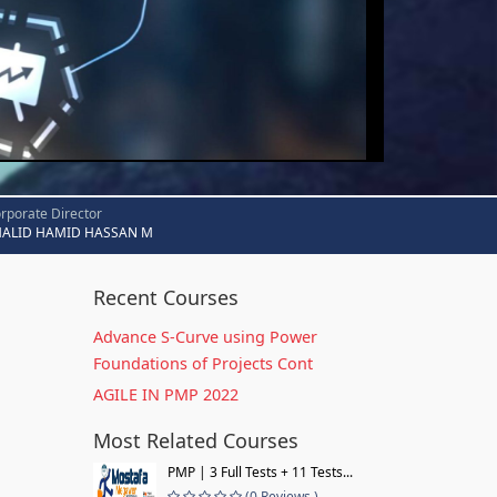
rporate Director
HALID HAMID HASSAN M
Recent Courses
Advance S-Curve using Power
Foundations of Projects Cont
AGILE IN PMP 2022
Most Related Courses
PMP | 3 Full Tests + 11 Tests...
(0 Reviews )