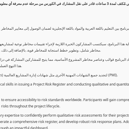
كورس مٌكثف لمدة 3 ساعات قادر على نقل المشارك في الكورس من مرحلة عدم معرفة أي 
برنامج بين التعليم باللغة العربية والمواد باللغة الإنجليزية لضمان الوصول إلى معايير الم
ية هذا البرنامج، سيكتسب المشاركون الخبرة اللازمة لإجراء تقييمات مخاطر نوعية لمشاريعهم
مخاطر شامل، وتطوير خطط استجابة للمخاطر قوية. بالإضافة إلى ذلك، سيكتسبون المهارات لتقديم تقييمات المخاطر عبر لوحة معلومات فعالة.
د البرنامج قوالب وعناصر مخاطر المشروع الأساسية، مما يتيح للمشاركين المشاركة في دراسة
هذا النهج العملي يمكنهم من تطبيق المفاهيم المكتسبة مباشرة على مشاريعهم الخاصة.
يمكن للطلاب استخدام ساعات هذا البرنامج كوحدات تطوير المهنة (PDUs) لتجديد جميع الشهادات المهنية الأخرى مثل شهادات إدارة المشاريع العالمية (PMI).
l skills in issuing a Project Risk Register and conducting qualitative and quantita
 to ensure accessibility to risk standards worldwide. Participants will gain compr
isks throughout the project lifecycle.
ary expertise to confidently perform qualitative risk assessments for their project
enerate a comprehensive risk register, and develop robust risk response plans. Addi
through an impactful dashboard.