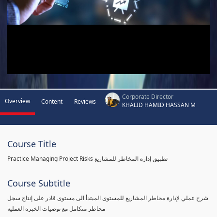
Corporate Director
Overview
Content
Reviews
KHALID HAMID HASSAN M
Course Title
Practice Managing Project Risks تطبيق إدارة المخاطر للمشاريع
Course Subtitle
شرح عملي لإدارة مخاطر المشاريع للمستوى المبتدأ الى مستوى قادر على إنتاج سجل
مخاطر متكامل مع توصيات الخبرة العملية