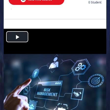
0 Student
.
Play
Video