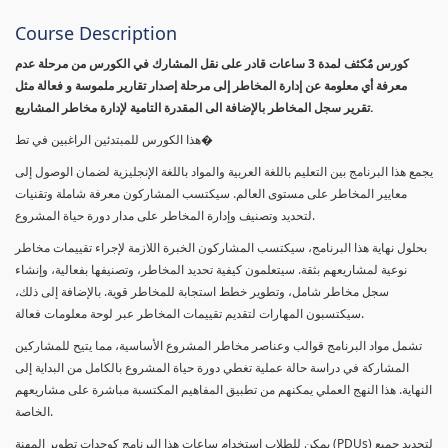
Course Description
كورس مٌكثف لمدة 3 ساعات قادر على نقل المشارك في الكورس من مرحلة عدم
معرفة أي معلومة عن إدارة المخاطر إلى مرحلة إصدار تقارير ملموسة و فعالة مثل
تقرير سجل المخاطر بالإضافة الى المقدرة التامية لإدارة مخاطر المشاريع.
هذا الكورس للمبتدئين الراغبين في تط�
يجمع هذا البرنامج بين التعليم باللغة العربية والمواد باللغة الإنجليزية لضمان الوصول إلى
معايير المخاطر على مستوى العالم. سيكتسب المشاركون معرفة شاملة وتقنيات
لتحديد وتصنيف وإدارة المخاطر على مدار دورة حياة المشروع.
بحلول نهاية هذا البرنامج، سيكتسب المشاركون الخبرة اللازمة لإجراء تقييمات مخاطر
نوعية لمشاريعهم بثقة. سيتعلمون كيفية تحديد المخاطر، وتصنيفها بفعالية، وإنشاء
سجل مخاطر شامل، وتطوير خطط استجابة للمخاطر قوية. بالإضافة إلى ذلك،
سيكتسبون المهارات لتقديم تقييمات المخاطر عبر لوحة معلومات فعالة.
تشمل مواد البرنامج قوالب وعناصر مخاطر المشروع الأساسية، مما يتيح للمشاركين
المشاركة في دراسة حالة عملية تغطي دورة حياة المشروع بالكامل من البداية إلى
النهاية. هذا النهج العملي يمكنهم من تطبيق المفاهيم المكتسبة مباشرة على مشاريعهم
الخاصة.
يمكن للطلاب استخدام ساعات هذا البرنامج كوحدات تطوير المهنة (PDUs) لتجديد جميع