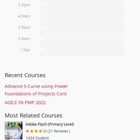
5 Stars
0%
4 Stars
0%
3 Stars
0%
2 Stars
0%
1 Star
0%
Recent Courses
Advance S-Curve using Power
Foundations of Projects Cont
AGILE IN PMP 2022
Most Related Courses
Adobe Flash (Primary Level)
(21 Reviews )
1434 Student