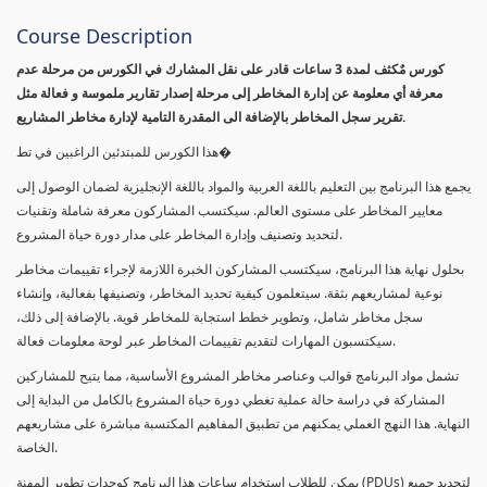
Course Description
كورس مٌكثف لمدة 3 ساعات قادر على نقل المشارك في الكورس من مرحلة عدم
معرفة أي معلومة عن إدارة المخاطر إلى مرحلة إصدار تقارير ملموسة و فعالة مثل
تقرير سجل المخاطر بالإضافة الى المقدرة التامية لإدارة مخاطر المشاريع.
هذا الكورس للمبتدئين الراغبين في تط�
يجمع هذا البرنامج بين التعليم باللغة العربية والمواد باللغة الإنجليزية لضمان الوصول إلى
معايير المخاطر على مستوى العالم. سيكتسب المشاركون معرفة شاملة وتقنيات
لتحديد وتصنيف وإدارة المخاطر على مدار دورة حياة المشروع.
بحلول نهاية هذا البرنامج، سيكتسب المشاركون الخبرة اللازمة لإجراء تقييمات مخاطر
نوعية لمشاريعهم بثقة. سيتعلمون كيفية تحديد المخاطر، وتصنيفها بفعالية، وإنشاء
سجل مخاطر شامل، وتطوير خطط استجابة للمخاطر قوية. بالإضافة إلى ذلك،
سيكتسبون المهارات لتقديم تقييمات المخاطر عبر لوحة معلومات فعالة.
تشمل مواد البرنامج قوالب وعناصر مخاطر المشروع الأساسية، مما يتيح للمشاركين
المشاركة في دراسة حالة عملية تغطي دورة حياة المشروع بالكامل من البداية إلى
النهاية. هذا النهج العملي يمكنهم من تطبيق المفاهيم المكتسبة مباشرة على مشاريعهم
الخاصة.
يمكن للطلاب استخدام ساعات هذا البرنامج كوحدات تطوير المهنة (PDUs) لتجديد جميع