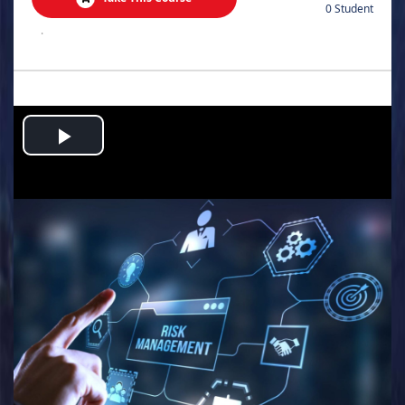
0 Student
.
Play
Video