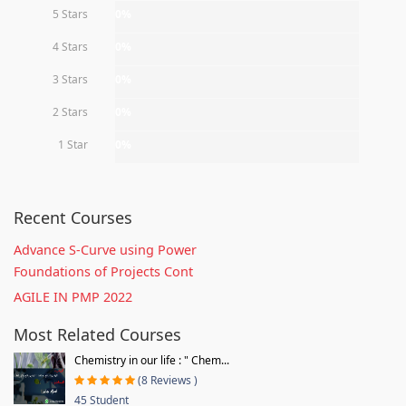
5 Stars
0%
4 Stars
0%
3 Stars
0%
2 Stars
0%
1 Star
0%
Recent Courses
Advance S-Curve using Power
Foundations of Projects Cont
AGILE IN PMP 2022
Most Related Courses
Chemistry in our life : " Chem...
(8 Reviews )
45 Student