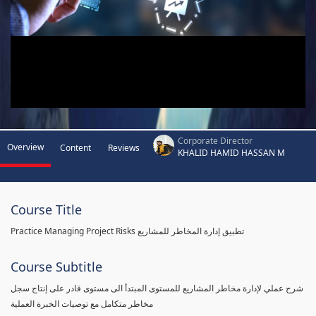
Corporate Director
Overview
Content
Reviews
KHALID HAMID HASSAN M
Course Title
Practice Managing Project Risks تطبيق إدارة المخاطر للمشاريع
Course Subtitle
شرح عملي لإدارة مخاطر المشاريع للمستوى المبتدأ الى مستوى قادر على إنتاج سجل
مخاطر متكامل مع توصيات الخبرة العملية