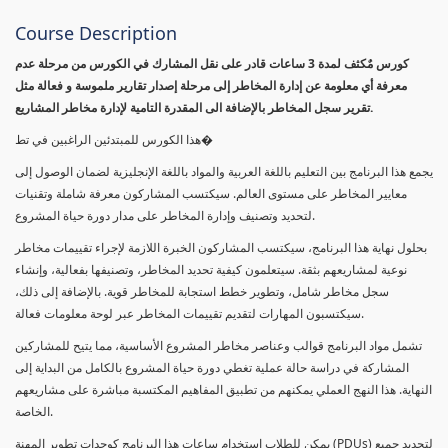
Course Description
كورس مٌكثف لمدة 3 ساعات قادر على نقل المشارك في الكورس من مرحلة عدم
معرفة أي معلومة عن إدارة المخاطر إلى مرحلة إصدار تقارير ملموسة و فعالة مثل
تقرير سجل المخاطر بالإضافة الى المقدرة التامية لإدارة مخاطر المشاريع.
هذا الكورس للمبتدئين الراغبين في تط�
يجمع هذا البرنامج بين التعليم باللغة العربية والمواد باللغة الإنجليزية لضمان الوصول إلى
معايير المخاطر على مستوى العالم. سيكتسب المشاركون معرفة شاملة وتقنيات
لتحديد وتصنيف وإدارة المخاطر على مدار دورة حياة المشروع.
بحلول نهاية هذا البرنامج، سيكتسب المشاركون الخبرة اللازمة لإجراء تقييمات مخاطر
نوعية لمشاريعهم بثقة. سيتعلمون كيفية تحديد المخاطر، وتصنيفها بفعالية، وإنشاء
سجل مخاطر شامل، وتطوير خطط استجابة للمخاطر قوية. بالإضافة إلى ذلك،
سيكتسبون المهارات لتقديم تقييمات المخاطر عبر لوحة معلومات فعالة.
تشمل مواد البرنامج قوالب وعناصر مخاطر المشروع الأساسية، مما يتيح للمشاركين
المشاركة في دراسة حالة عملية تغطي دورة حياة المشروع بالكامل من البداية إلى
النهاية. هذا النهج العملي يمكنهم من تطبيق المفاهيم المكتسبة مباشرة على مشاريعهم
الخاصة.
يمكن للطلاب استخدام ساعات هذا البرنامج كوحدات تطوير المهنة (PDUs) لتجديد جميع