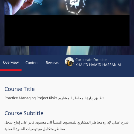
Corporate Director
Overview
Content
Reviews
KHALID HAMID HASSAN M
Course Title
Practice Managing Project Risks تطبيق إدارة المخاطر للمشاريع
Course Subtitle
شرح عملي لإدارة مخاطر المشاريع للمستوى المبتدأ الى مستوى قادر على إنتاج سجل
مخاطر متكامل مع توصيات الخبرة العملية