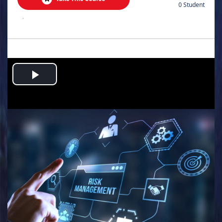
0 Student
.
Play
Video