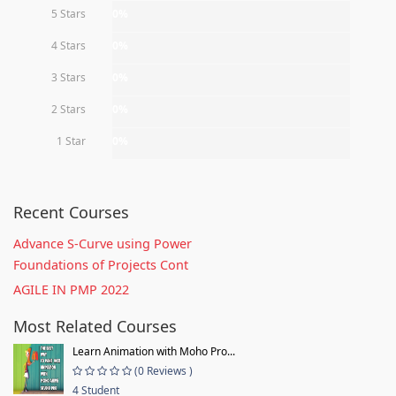
5 Stars
0%
4 Stars
0%
3 Stars
0%
2 Stars
0%
1 Star
0%
Recent Courses
Advance S-Curve using Power
Foundations of Projects Cont
AGILE IN PMP 2022
Most Related Courses
Learn Animation with Moho Pro...
(0 Reviews )
4 Student