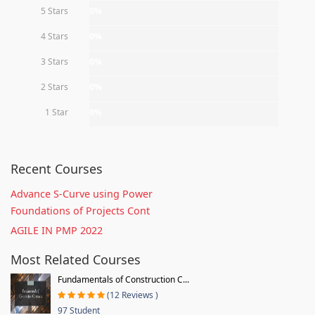
5 Stars
0%
4 Stars
0%
3 Stars
0%
2 Stars
0%
1 Star
0%
Recent Courses
Advance S-Curve using Power
Foundations of Projects Cont
AGILE IN PMP 2022
Most Related Courses
Fundamentals of Construction C...
(12 Reviews )
97 Student