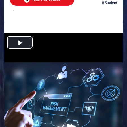
0 Student
.
Play
Video