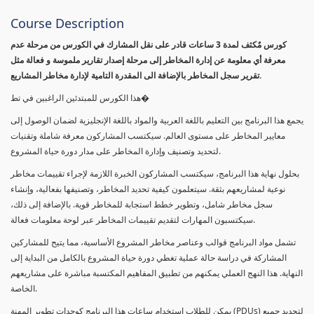
Course Description
كورس مٌكثف لمدة 3 ساعات قادر على نقل المشارك في الكورس من مرحلة عدم
معرفة أي معلومة عن إدارة المخاطر إلى مرحلة إصدار تقارير ملموسة و فعالة مثل
تقرير سجل المخاطر بالإضافة الى المقدرة التامية لإدارة مخاطر المشاريع.
هذا الكورس للمبتدئين الراغبين في تط�
يجمع هذا البرنامج بين التعليم باللغة العربية والمواد باللغة الإنجليزية لضمان الوصول إلى
معايير المخاطر على مستوى العالم. سيكتسب المشاركون معرفة شاملة وتقنيات
لتحديد وتصنيف وإدارة المخاطر على مدار دورة حياة المشروع.
بحلول نهاية هذا البرنامج، سيكتسب المشاركون الخبرة اللازمة لإجراء تقييمات مخاطر
نوعية لمشاريعهم بثقة. سيتعلمون كيفية تحديد المخاطر، وتصنيفها بفعالية، وإنشاء
سجل مخاطر شامل، وتطوير خطط استجابة للمخاطر قوية. بالإضافة إلى ذلك،
سيكتسبون المهارات لتقديم تقييمات المخاطر عبر لوحة معلومات فعالة.
تشمل مواد البرنامج قوالب وعناصر مخاطر المشروع الأساسية، مما يتيح للمشاركين
المشاركة في دراسة حالة عملية تغطي دورة حياة المشروع بالكامل من البداية إلى
النهاية. هذا النهج العملي يمكنهم من تطبيق المفاهيم المكتسبة مباشرة على مشاريعهم
الخاصة.
يمكن للطلاب استخدام ساعات هذا البرنامج كوحدات تطوير المهنة (PDUs) لتجديد جميع