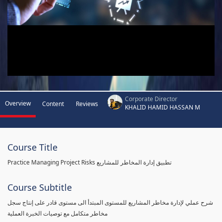
Corporate Director
Overview
Content
Reviews
KHALID HAMID HASSAN M
Course Title
Practice Managing Project Risks تطبيق إدارة المخاطر للمشاريع
Course Subtitle
شرح عملي لإدارة مخاطر المشاريع للمستوى المبتدأ الى مستوى قادر على إنتاج سجل
مخاطر متكامل مع توصيات الخبرة العملية