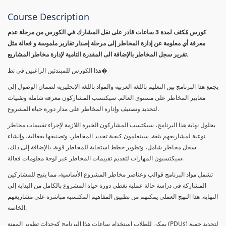
Course Description
كورس مٌكثف لمدة 3 ساعات قادر على نقل المشارك في الكورس من مرحلة عدم
معرفة أي معلومة عن إدارة المخاطر إلى مرحلة إصدار تقارير ملموسة و فعالة مثل
تقرير سجل المخاطر بالإضافة الى المقدرة التامية لإدارة مخاطر المشاريع.
هذا الكورس للمبتدئين الراغبين في تط�
يجمع هذا البرنامج بين التعليم باللغة العربية والمواد باللغة الإنجليزية لضمان الوصول إلى
معايير المخاطر على مستوى العالم. سيكتسب المشاركون معرفة شاملة وتقنيات
لتحديد وتصنيف وإدارة المخاطر على مدار دورة حياة المشروع.
بحلول نهاية هذا البرنامج، سيكتسب المشاركون الخبرة اللازمة لإجراء تقييمات مخاطر
نوعية لمشاريعهم بثقة. سيتعلمون كيفية تحديد المخاطر، وتصنيفها بفعالية، وإنشاء
سجل مخاطر شامل، وتطوير خطط استجابة للمخاطر قوية. بالإضافة إلى ذلك،
سيكتسبون المهارات لتقديم تقييمات المخاطر عبر لوحة معلومات فعالة.
تشمل مواد البرنامج قوالب وعناصر مخاطر المشروع الأساسية، مما يتيح للمشاركين
المشاركة في دراسة حالة عملية تغطي دورة حياة المشروع بالكامل من البداية إلى
النهاية. هذا النهج العملي يمكنهم من تطبيق المفاهيم المكتسبة مباشرة على مشاريعهم
الخاصة.
يمكن للطلاب استخدام ساعات هذا البرنامج كوحدات تطوير المهنة (PDUs) لتجديد جميع