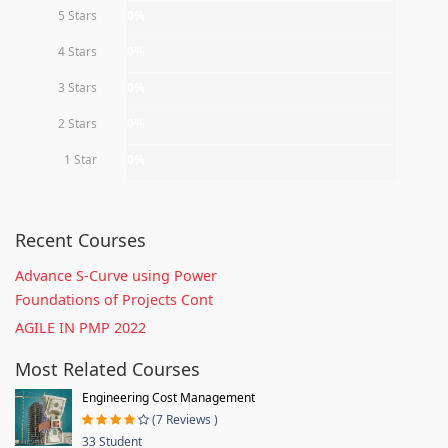
5 Stars
0%
4 Stars
0%
3 Stars
0%
2 Stars
0%
1 Star
0%
Recent Courses
Advance S-Curve using Power
Foundations of Projects Cont
AGILE IN PMP 2022
Most Related Courses
Engineering Cost Management
(7 Reviews )
33 Student