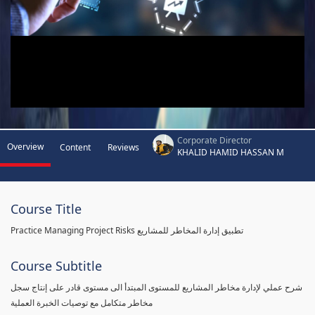
Corporate Director
Overview
Content
Reviews
KHALID HAMID HASSAN M
Course Title
Practice Managing Project Risks تطبيق إدارة المخاطر للمشاريع
Course Subtitle
شرح عملي لإدارة مخاطر المشاريع للمستوى المبتدأ الى مستوى قادر على إنتاج سجل
مخاطر متكامل مع توصيات الخبرة العملية