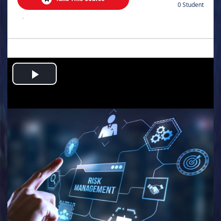
0 Student
.
Play
Video