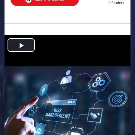
0 Student
.
Play
Video