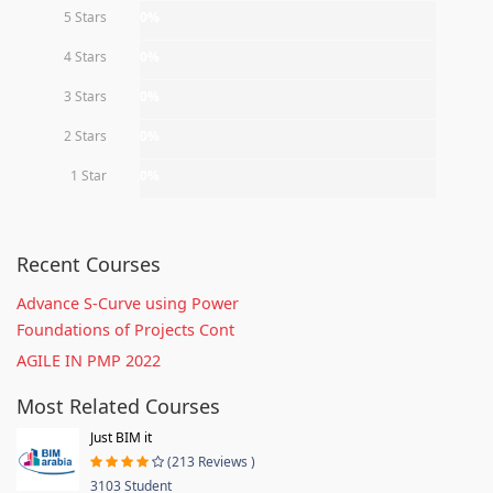
5 Stars
0%
4 Stars
0%
3 Stars
0%
2 Stars
0%
1 Star
0%
Recent Courses
Advance S-Curve using Power
Foundations of Projects Cont
AGILE IN PMP 2022
Most Related Courses
Just BIM it
(213 Reviews )
3103 Student