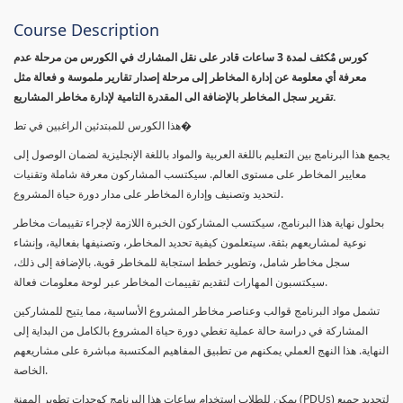
Course Description
كورس مٌكثف لمدة 3 ساعات قادر على نقل المشارك في الكورس من مرحلة عدم
معرفة أي معلومة عن إدارة المخاطر إلى مرحلة إصدار تقارير ملموسة و فعالة مثل
تقرير سجل المخاطر بالإضافة الى المقدرة التامية لإدارة مخاطر المشاريع.
هذا الكورس للمبتدئين الراغبين في تط�
يجمع هذا البرنامج بين التعليم باللغة العربية والمواد باللغة الإنجليزية لضمان الوصول إلى
معايير المخاطر على مستوى العالم. سيكتسب المشاركون معرفة شاملة وتقنيات
لتحديد وتصنيف وإدارة المخاطر على مدار دورة حياة المشروع.
بحلول نهاية هذا البرنامج، سيكتسب المشاركون الخبرة اللازمة لإجراء تقييمات مخاطر
نوعية لمشاريعهم بثقة. سيتعلمون كيفية تحديد المخاطر، وتصنيفها بفعالية، وإنشاء
سجل مخاطر شامل، وتطوير خطط استجابة للمخاطر قوية. بالإضافة إلى ذلك،
سيكتسبون المهارات لتقديم تقييمات المخاطر عبر لوحة معلومات فعالة.
تشمل مواد البرنامج قوالب وعناصر مخاطر المشروع الأساسية، مما يتيح للمشاركين
المشاركة في دراسة حالة عملية تغطي دورة حياة المشروع بالكامل من البداية إلى
النهاية. هذا النهج العملي يمكنهم من تطبيق المفاهيم المكتسبة مباشرة على مشاريعهم
الخاصة.
يمكن للطلاب استخدام ساعات هذا البرنامج كوحدات تطوير المهنة (PDUs) لتجديد جميع