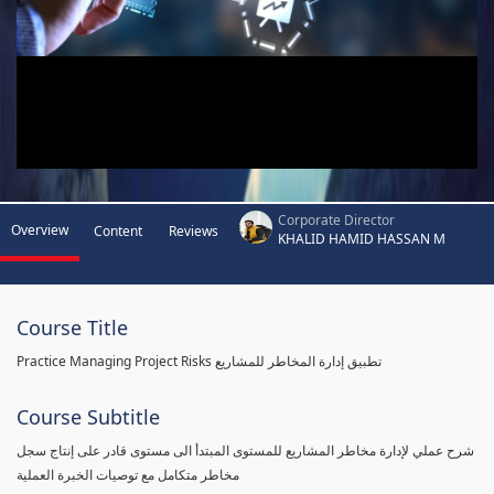
Corporate Director
Overview
Content
Reviews
KHALID HAMID HASSAN M
Course Title
Practice Managing Project Risks تطبيق إدارة المخاطر للمشاريع
Course Subtitle
شرح عملي لإدارة مخاطر المشاريع للمستوى المبتدأ الى مستوى قادر على إنتاج سجل
مخاطر متكامل مع توصيات الخبرة العملية