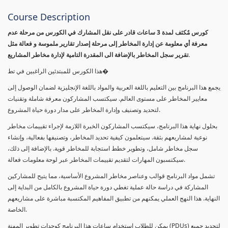
Course Description
كورس مٌكثف لمدة 3 ساعات قادر على نقل المشارك في الكورس من مرحلة عدم
معرفة أي معلومة عن إدارة المخاطر إلى مرحلة إصدار تقارير ملموسة و فعالة مثل
تقرير سجل المخاطر بالإضافة الى المقدرة التامية لإدارة مخاطر المشاريع.
هذا الكورس للمبتدئين الراغبين في تط�
يجمع هذا البرنامج بين التعليم باللغة العربية والمواد باللغة الإنجليزية لضمان الوصول إلى
معايير المخاطر على مستوى العالم. سيكتسب المشاركون معرفة شاملة وتقنيات
لتحديد وتصنيف وإدارة المخاطر على مدار دورة حياة المشروع.
بحلول نهاية هذا البرنامج، سيكتسب المشاركون الخبرة اللازمة لإجراء تقييمات مخاطر
نوعية لمشاريعهم بثقة. سيتعلمون كيفية تحديد المخاطر، وتصنيفها بفعالية، وإنشاء
سجل مخاطر شامل، وتطوير خطط استجابة للمخاطر قوية. بالإضافة إلى ذلك،
سيكتسبون المهارات لتقديم تقييمات المخاطر عبر لوحة معلومات فعالة.
تشمل مواد البرنامج قوالب وعناصر مخاطر المشروع الأساسية، مما يتيح للمشاركين
المشاركة في دراسة حالة عملية تغطي دورة حياة المشروع بالكامل من البداية إلى
النهاية. هذا النهج العملي يمكنهم من تطبيق المفاهيم المكتسبة مباشرة على مشاريعهم
الخاصة.
يمكن للطلاب استخدام ساعات هذا البرنامج كوحدات تطوير المهنة (PDUs) لتجديد جميع