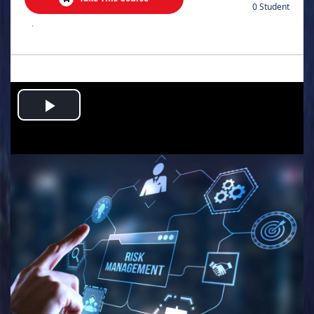
0 Student
.
Play
Video