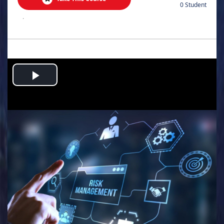
0 Student
.
Play
Video