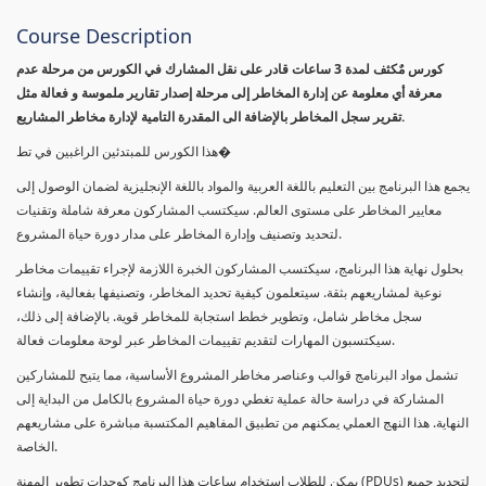
Course Description
كورس مٌكثف لمدة 3 ساعات قادر على نقل المشارك في الكورس من مرحلة عدم
معرفة أي معلومة عن إدارة المخاطر إلى مرحلة إصدار تقارير ملموسة و فعالة مثل
تقرير سجل المخاطر بالإضافة الى المقدرة التامية لإدارة مخاطر المشاريع.
هذا الكورس للمبتدئين الراغبين في تط�
يجمع هذا البرنامج بين التعليم باللغة العربية والمواد باللغة الإنجليزية لضمان الوصول إلى
معايير المخاطر على مستوى العالم. سيكتسب المشاركون معرفة شاملة وتقنيات
لتحديد وتصنيف وإدارة المخاطر على مدار دورة حياة المشروع.
بحلول نهاية هذا البرنامج، سيكتسب المشاركون الخبرة اللازمة لإجراء تقييمات مخاطر
نوعية لمشاريعهم بثقة. سيتعلمون كيفية تحديد المخاطر، وتصنيفها بفعالية، وإنشاء
سجل مخاطر شامل، وتطوير خطط استجابة للمخاطر قوية. بالإضافة إلى ذلك،
سيكتسبون المهارات لتقديم تقييمات المخاطر عبر لوحة معلومات فعالة.
تشمل مواد البرنامج قوالب وعناصر مخاطر المشروع الأساسية، مما يتيح للمشاركين
المشاركة في دراسة حالة عملية تغطي دورة حياة المشروع بالكامل من البداية إلى
النهاية. هذا النهج العملي يمكنهم من تطبيق المفاهيم المكتسبة مباشرة على مشاريعهم
الخاصة.
يمكن للطلاب استخدام ساعات هذا البرنامج كوحدات تطوير المهنة (PDUs) لتجديد جميع