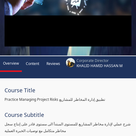
Corporate Director
Overview
Content
Reviews
KHALID HAMID HASSAN M
Course Title
Practice Managing Project Risks تطبيق إدارة المخاطر للمشاريع
Course Subtitle
شرح عملي لإدارة مخاطر المشاريع للمستوى المبتدأ الى مستوى قادر على إنتاج سجل
مخاطر متكامل مع توصيات الخبرة العملية