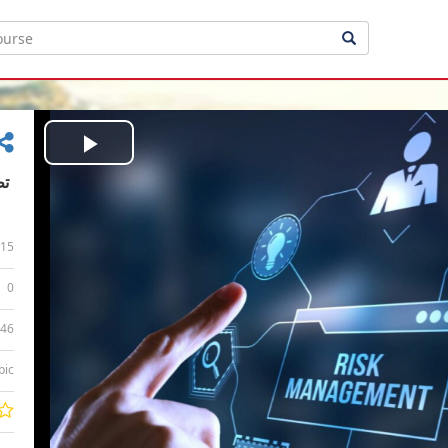
Play
Video
15
0
:46
bic