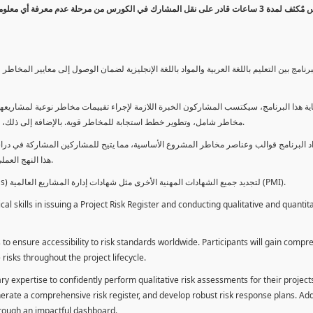
كورس مٌكثف لمدة 3 ساعات قادر على نقل المشارك في الكورس من مرحلة عدم معرفة أي 
برنامج بين التعليم باللغة العربية والمواد باللغة الإنجليزية لضمان الوصول إلى معايير الم
ية هذا البرنامج، سيكتسب المشاركون الخبرة اللازمة لإجراء تقييمات مخاطر نوعية لمشاريعهم
مخاطر شامل، وتطوير خطط استجابة للمخاطر قوية. بالإضافة إلى ذلك، سيكتسبون المهارات لتقديم تقييمات المخاطر عبر لوحة معلومات فعالة.
د البرنامج قوالب وعناصر مخاطر المشروع الأساسية، مما يتيح للمشاركين المشاركة في دراسة
هذا النهج العملي يمكنهم من تطبيق المفاهيم المكتسبة مباشرة على مشاريعهم الخاصة.
يمكن للطلاب استخدام ساعات هذا البرنامج كوحدات تطوير المهنة (PDUs) لتجديد جميع الشهادات المهنية الأخرى مثل شهادات إدارة المشاريع العالمية (PMI).
l skills in issuing a Project Risk Register and conducting qualitative and quantita
 to ensure accessibility to risk standards worldwide. Participants will gain compr
isks throughout the project lifecycle.
ary expertise to confidently perform qualitative risk assessments for their project
enerate a comprehensive risk register, and develop robust risk response plans. Addi
through an impactful dashboard.