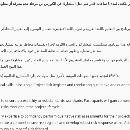
كورس مٌكثف لمدة 3 ساعات قادر على نقل المشارك في الكورس من مرحلة عدم معرفة أي 
برنامج بين التعليم باللغة العربية والمواد باللغة الإنجليزية لضمان الوصول إلى معايير الم
ية هذا البرنامج، سيكتسب المشاركون الخبرة اللازمة لإجراء تقييمات مخاطر نوعية لمشاريعهم
مخاطر شامل، وتطوير خطط استجابة للمخاطر قوية. بالإضافة إلى ذلك، سيكتسبون المهارات لتقديم تقييمات المخاطر عبر لوحة معلومات فعالة.
د البرنامج قوالب وعناصر مخاطر المشروع الأساسية، مما يتيح للمشاركين المشاركة في دراسة
هذا النهج العملي يمكنهم من تطبيق المفاهيم المكتسبة مباشرة على مشاريعهم الخاصة.
يمكن للطلاب استخدام ساعات هذا البرنامج كوحدات تطوير المهنة (PDUs) لتجديد جميع الشهادات المهنية الأخرى مثل شهادات إدارة المشاريع العالمية (PMI).
l skills in issuing a Project Risk Register and conducting qualitative and quantita
 to ensure accessibility to risk standards worldwide. Participants will gain compr
isks throughout the project lifecycle.
ary expertise to confidently perform qualitative risk assessments for their project
enerate a comprehensive risk register, and develop robust risk response plans. Addi
through an impactful dashboard.