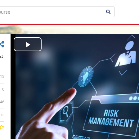
Play
Video
15
0
:46
bic