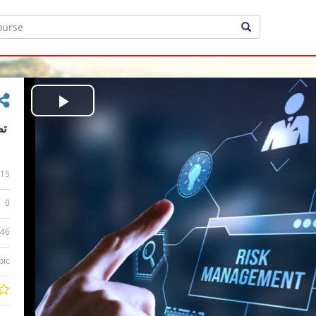
Play
Video
15
0
:46
bic