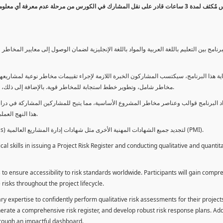
كورس مٌكثف لمدة 3 ساعات قادر على نقل المشارك في الكورس من مرحلة عدم معرفة أي 
برنامج بين التعليم باللغة العربية والمواد باللغة الإنجليزية لضمان الوصول إلى معايير الم
ية هذا البرنامج، سيكتسب المشاركون الخبرة اللازمة لإجراء تقييمات مخاطر نوعية لمشاريعهم
مخاطر شامل، وتطوير خطط استجابة للمخاطر قوية. بالإضافة إلى ذلك، سيكتسبون المهارات لتقديم تقييمات المخاطر عبر لوحة معلومات فعالة.
د البرنامج قوالب وعناصر مخاطر المشروع الأساسية، مما يتيح للمشاركين المشاركة في دراسة
هذا النهج العملي يمكنهم من تطبيق المفاهيم المكتسبة مباشرة على مشاريعهم الخاصة.
يمكن للطلاب استخدام ساعات هذا البرنامج كوحدات تطوير المهنة (PDUs) لتجديد جميع الشهادات المهنية الأخرى مثل شهادات إدارة المشاريع العالمية (PMI).
l skills in issuing a Project Risk Register and conducting qualitative and quantita
 to ensure accessibility to risk standards worldwide. Participants will gain compr
isks throughout the project lifecycle.
ary expertise to confidently perform qualitative risk assessments for their project
enerate a comprehensive risk register, and develop robust risk response plans. Addi
through an impactful dashboard.