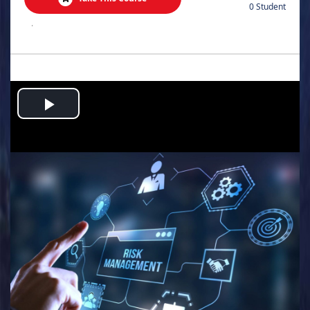
0 Student
.
Play
Video