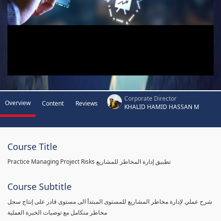
Corporate Director
Overview
Content
Reviews
KHALID HAMID HASSAN M
Course Title
Practice Managing Project Risks تطبيق إدارة المخاطر للمشاريع
Course Subtitle
شرح عملي لإدارة مخاطر المشاريع للمستوى المبتدأ الى مستوى قادر على إنتاج سجل
مخاطر متكامل مع توصيات الخبرة العملية