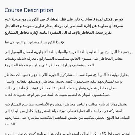
Course Description
كورس مٌكثف لمدة 3 ساعات قادر على نقل المشارك في الكورس من مرحلة عدم
معرفة أي معلومة عن إدارة المخاطر إلى مرحلة إصدار تقارير ملموسة و فعالة مثل
تقرير سجل المخاطر بالإضافة الى المقدرة التامية لإدارة مخاطر المشاريع.
هذا الكورس للمبتدئين الراغبين في تط�
يجمع هذا البرنامج بين التعليم باللغة العربية والمواد باللغة الإنجليزية لضمان الوصول إلى
معايير المخاطر على مستوى العالم. سيكتسب المشاركون معرفة شاملة وتقنيات
لتحديد وتصنيف وإدارة المخاطر على مدار دورة حياة المشروع.
بحلول نهاية هذا البرنامج، سيكتسب المشاركون الخبرة اللازمة لإجراء تقييمات مخاطر
نوعية لمشاريعهم بثقة. سيتعلمون كيفية تحديد المخاطر، وتصنيفها بفعالية، وإنشاء
سجل مخاطر شامل، وتطوير خطط استجابة للمخاطر قوية. بالإضافة إلى ذلك،
سيكتسبون المهارات لتقديم تقييمات المخاطر عبر لوحة معلومات فعالة.
تشمل مواد البرنامج قوالب وعناصر مخاطر المشروع الأساسية، مما يتيح للمشاركين
المشاركة في دراسة حالة عملية تغطي دورة حياة المشروع بالكامل من البداية إلى
النهاية. هذا النهج العملي يمكنهم من تطبيق المفاهيم المكتسبة مباشرة على مشاريعهم
الخاصة.
يمكن للطلاب استخدام ساعات هذا البرنامج كوحدات تطوير المهنة (PDUs) لتجديد جميع