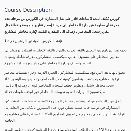
Course Description
كورس مٌكثف لمدة 3 ساعات قادر على نقل المشارك في الكورس من مرحلة عدم
معرفة أي معلومة عن إدارة المخاطر إلى مرحلة إصدار تقارير ملموسة و فعالة مثل
تقرير سجل المخاطر بالإضافة الى المقدرة التامية لإدارة مخاطر المشاريع.
هذا الكورس للمبتدئين الراغبين في تط�
يجمع هذا البرنامج بين التعليم باللغة العربية والمواد باللغة الإنجليزية لضمان الوصول إلى
معايير المخاطر على مستوى العالم. سيكتسب المشاركون معرفة شاملة وتقنيات
لتحديد وتصنيف وإدارة المخاطر على مدار دورة حياة المشروع.
بحلول نهاية هذا البرنامج، سيكتسب المشاركون الخبرة اللازمة لإجراء تقييمات مخاطر
نوعية لمشاريعهم بثقة. سيتعلمون كيفية تحديد المخاطر، وتصنيفها بفعالية، وإنشاء
سجل مخاطر شامل، وتطوير خطط استجابة للمخاطر قوية. بالإضافة إلى ذلك،
سيكتسبون المهارات لتقديم تقييمات المخاطر عبر لوحة معلومات فعالة.
تشمل مواد البرنامج قوالب وعناصر مخاطر المشروع الأساسية، مما يتيح للمشاركين
المشاركة في دراسة حالة عملية تغطي دورة حياة المشروع بالكامل من البداية إلى
النهاية. هذا النهج العملي يمكنهم من تطبيق المفاهيم المكتسبة مباشرة على مشاريعهم
الخاصة.
يمكن للطلاب استخدام ساعات هذا البرنامج كوحدات تطوير المهنة (PDUs) لتجديد جميع