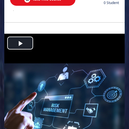
0 Student
.
Play
Video