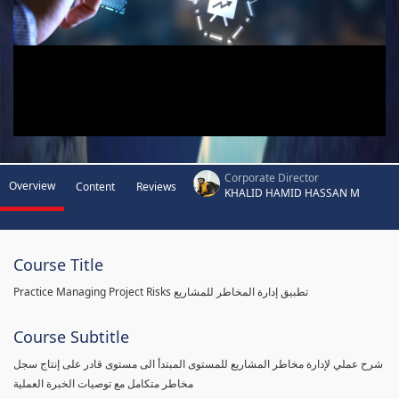
Corporate Director
Overview
Content
Reviews
KHALID HAMID HASSAN M
Course Title
Practice Managing Project Risks تطبيق إدارة المخاطر للمشاريع
Course Subtitle
شرح عملي لإدارة مخاطر المشاريع للمستوى المبتدأ الى مستوى قادر على إنتاج سجل
مخاطر متكامل مع توصيات الخبرة العملية