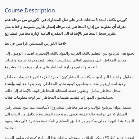
Course Description
كورس مٌكثف لمدة 3 ساعات قادر على نقل المشارك في الكورس من مرحلة عدم
معرفة أي معلومة عن إدارة المخاطر إلى مرحلة إصدار تقارير ملموسة و فعالة مثل
تقرير سجل المخاطر بالإضافة الى المقدرة التامية لإدارة مخاطر المشاريع.
هذا الكورس للمبتدئين الراغبين في تط�
يجمع هذا البرنامج بين التعليم باللغة العربية والمواد باللغة الإنجليزية لضمان الوصول إلى
معايير المخاطر على مستوى العالم. سيكتسب المشاركون معرفة شاملة وتقنيات
لتحديد وتصنيف وإدارة المخاطر على مدار دورة حياة المشروع.
بحلول نهاية هذا البرنامج، سيكتسب المشاركون الخبرة اللازمة لإجراء تقييمات مخاطر
نوعية لمشاريعهم بثقة. سيتعلمون كيفية تحديد المخاطر، وتصنيفها بفعالية، وإنشاء
سجل مخاطر شامل، وتطوير خطط استجابة للمخاطر قوية. بالإضافة إلى ذلك،
سيكتسبون المهارات لتقديم تقييمات المخاطر عبر لوحة معلومات فعالة.
تشمل مواد البرنامج قوالب وعناصر مخاطر المشروع الأساسية، مما يتيح للمشاركين
المشاركة في دراسة حالة عملية تغطي دورة حياة المشروع بالكامل من البداية إلى
النهاية. هذا النهج العملي يمكنهم من تطبيق المفاهيم المكتسبة مباشرة على مشاريعهم
الخاصة.
يمكن للطلاب استخدام ساعات هذا البرنامج كوحدات تطوير المهنة (PDUs) لتجديد جميع