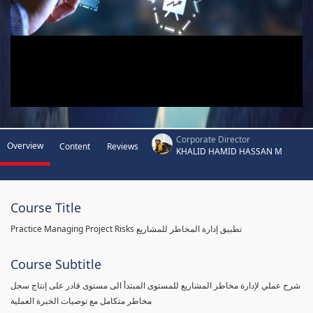
Corporate Director
Overview
Content
Reviews
KHALID HAMID HASSAN M
Course Title
Practice Managing Project Risks تطبيق إدارة المخاطر للمشاريع
Course Subtitle
شرح عملي لإدارة مخاطر المشاريع للمستوى المبتدأ الى مستوى قادر على إنتاج سجل
مخاطر متكامل مع توصيات الخبرة العملية