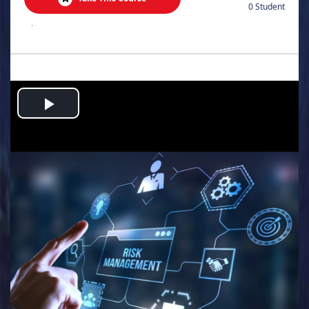
0 Student
.
Play
Video