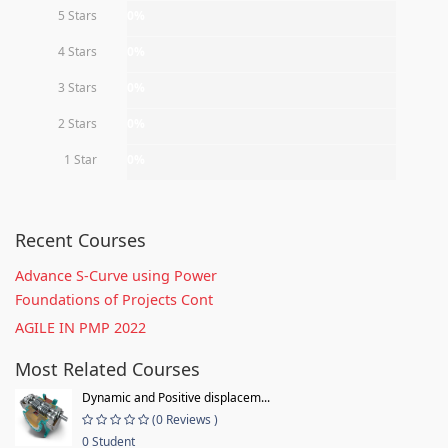
5 Stars
0%
4 Stars
0%
3 Stars
0%
2 Stars
0%
1 Star
0%
Recent Courses
Advance S-Curve using Power
Foundations of Projects Cont
AGILE IN PMP 2022
Most Related Courses
Dynamic and Positive displacem...
(0 Reviews )
0 Student