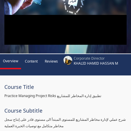
Corporate Director
Overview
Content
Reviews
KHALID HAMID HASSAN M
Course Title
Practice Managing Project Risks تطبيق إدارة المخاطر للمشاريع
Course Subtitle
شرح عملي لإدارة مخاطر المشاريع للمستوى المبتدأ الى مستوى قادر على إنتاج سجل
مخاطر متكامل مع توصيات الخبرة العملية