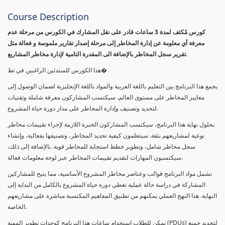
Course Description
كورس مٌكثف لمدة 3 ساعات قادر على نقل المشارك في الكورس من مرحلة عدم
معرفة أي معلومة عن إدارة المخاطر إلى مرحلة إصدار تقارير ملموسة و فعالة مثل
تقرير سجل المخاطر بالإضافة الى المقدرة التامية لإدارة مخاطر المشاريع.
هذا الكورس للمبتدئين الراغبين في تط�
يجمع هذا البرنامج بين التعليم باللغة العربية والمواد باللغة الإنجليزية لضمان الوصول إلى
معايير المخاطر على مستوى العالم. سيكتسب المشاركون معرفة شاملة وتقنيات
لتحديد وتصنيف وإدارة المخاطر على مدار دورة حياة المشروع.
بحلول نهاية هذا البرنامج، سيكتسب المشاركون الخبرة اللازمة لإجراء تقييمات مخاطر
نوعية لمشاريعهم بثقة. سيتعلمون كيفية تحديد المخاطر، وتصنيفها بفعالية، وإنشاء
سجل مخاطر شامل، وتطوير خطط استجابة للمخاطر قوية. بالإضافة إلى ذلك،
سيكتسبون المهارات لتقديم تقييمات المخاطر عبر لوحة معلومات فعالة.
تشمل مواد البرنامج قوالب وعناصر مخاطر المشروع الأساسية، مما يتيح للمشاركين
المشاركة في دراسة حالة عملية تغطي دورة حياة المشروع بالكامل من البداية إلى
النهاية. هذا النهج العملي يمكنهم من تطبيق المفاهيم المكتسبة مباشرة على مشاريعهم
الخاصة.
يمكن للطلاب استخدام ساعات هذا البرنامج كوحدات تطوير المهنة (PDUs) لتجديد جميع