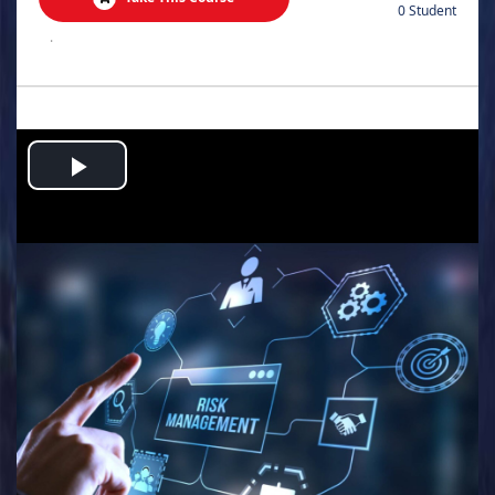
0 Student
.
Play
Video