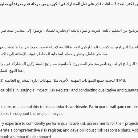
كورس مٌكثف لمدة 3 ساعات قادر على نقل المشارك في الكورس من مرحلة عدم معرفة أي 
برنامج بين التعليم باللغة العربية والمواد باللغة الإنجليزية لضمان الوصول إلى معايير الم
ية هذا البرنامج، سيكتسب المشاركون الخبرة اللازمة لإجراء تقييمات مخاطر نوعية لمشاريعهم
مخاطر شامل، وتطوير خطط استجابة للمخاطر قوية. بالإضافة إلى ذلك، سيكتسبون المهارات لتقديم تقييمات المخاطر عبر لوحة معلومات فعالة.
د البرنامج قوالب وعناصر مخاطر المشروع الأساسية، مما يتيح للمشاركين المشاركة في دراسة
هذا النهج العملي يمكنهم من تطبيق المفاهيم المكتسبة مباشرة على مشاريعهم الخاصة.
يمكن للطلاب استخدام ساعات هذا البرنامج كوحدات تطوير المهنة (PDUs) لتجديد جميع الشهادات المهنية الأخرى مثل شهادات إدارة المشاريع العالمية (PMI).
l skills in issuing a Project Risk Register and conducting qualitative and quantita
 to ensure accessibility to risk standards worldwide. Participants will gain compr
isks throughout the project lifecycle.
ary expertise to confidently perform qualitative risk assessments for their project
enerate a comprehensive risk register, and develop robust risk response plans. Addi
through an impactful dashboard.