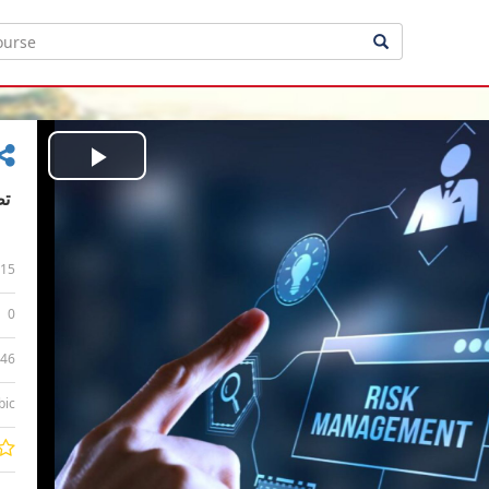
Play
Video
15
0
:46
bic