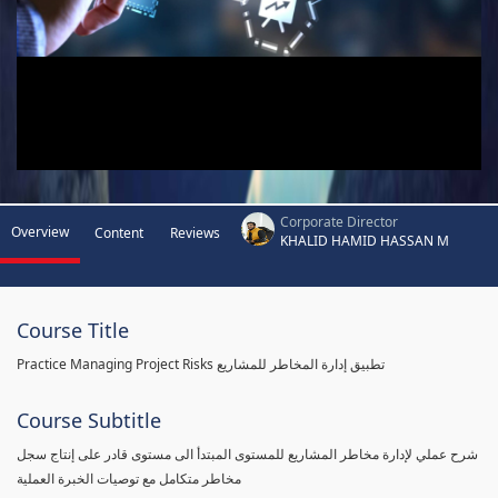
Corporate Director
Overview
Content
Reviews
KHALID HAMID HASSAN M
Course Title
Practice Managing Project Risks تطبيق إدارة المخاطر للمشاريع
Course Subtitle
شرح عملي لإدارة مخاطر المشاريع للمستوى المبتدأ الى مستوى قادر على إنتاج سجل
مخاطر متكامل مع توصيات الخبرة العملية