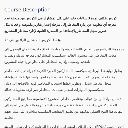
Course Description
كورس مٌكثف لمدة 3 ساعات قادر على نقل المشارك في الكورس من مرحلة عدم
معرفة أي معلومة عن إدارة المخاطر إلى مرحلة إصدار تقارير ملموسة و فعالة مثل
تقرير سجل المخاطر بالإضافة الى المقدرة التامية لإدارة مخاطر المشاريع.
هذا الكورس للمبتدئين الراغبين في تط�
يجمع هذا البرنامج بين التعليم باللغة العربية والمواد باللغة الإنجليزية لضمان الوصول إلى
معايير المخاطر على مستوى العالم. سيكتسب المشاركون معرفة شاملة وتقنيات
لتحديد وتصنيف وإدارة المخاطر على مدار دورة حياة المشروع.
بحلول نهاية هذا البرنامج، سيكتسب المشاركون الخبرة اللازمة لإجراء تقييمات مخاطر
نوعية لمشاريعهم بثقة. سيتعلمون كيفية تحديد المخاطر، وتصنيفها بفعالية، وإنشاء
سجل مخاطر شامل، وتطوير خطط استجابة للمخاطر قوية. بالإضافة إلى ذلك،
سيكتسبون المهارات لتقديم تقييمات المخاطر عبر لوحة معلومات فعالة.
تشمل مواد البرنامج قوالب وعناصر مخاطر المشروع الأساسية، مما يتيح للمشاركين
المشاركة في دراسة حالة عملية تغطي دورة حياة المشروع بالكامل من البداية إلى
النهاية. هذا النهج العملي يمكنهم من تطبيق المفاهيم المكتسبة مباشرة على مشاريعهم
الخاصة.
يمكن للطلاب استخدام ساعات هذا البرنامج كوحدات تطوير المهنة (PDUs) لتجديد جميع