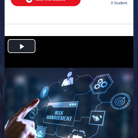
0 Student
.
Play
Video