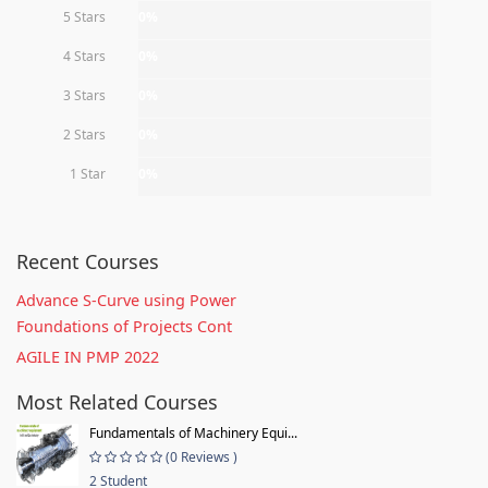
5 Stars
0%
4 Stars
0%
3 Stars
0%
2 Stars
0%
1 Star
0%
Recent Courses
Advance S-Curve using Power
Foundations of Projects Cont
AGILE IN PMP 2022
Most Related Courses
Fundamentals of Machinery Equi...
(0 Reviews )
2 Student