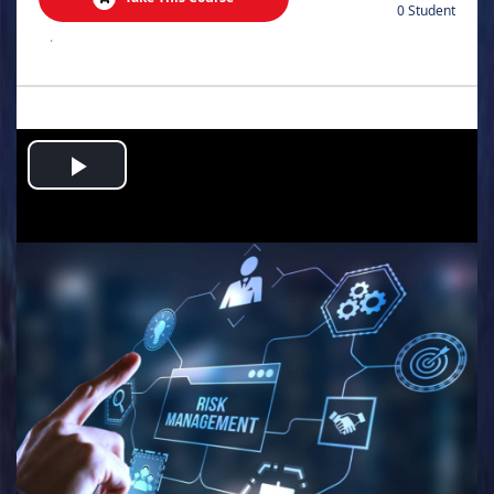
0 Student
.
Play
Video