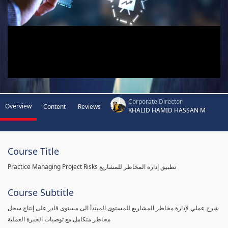
Corporate Director
Overview
Content
Reviews
KHALID HAMID HASSAN M
Course Title
Practice Managing Project Risks تطبيق إدارة المخاطر للمشاريع
Course Subtitle
شرح عملي لإدارة مخاطر المشاريع للمستوى المبتدأ الى مستوى قادر على إنتاج سجل
مخاطر متكامل مع توصيات الخبرة العملية