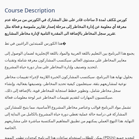
Course Description
كورس مٌكثف لمدة 3 ساعات قادر على نقل المشارك في الكورس من مرحلة عدم
معرفة أي معلومة عن إدارة المخاطر إلى مرحلة إصدار تقارير ملموسة و فعالة مثل
تقرير سجل المخاطر بالإضافة الى المقدرة التامية لإدارة مخاطر المشاريع.
هذا الكورس للمبتدئين الراغبين في تط�
يجمع هذا البرنامج بين التعليم باللغة العربية والمواد باللغة الإنجليزية لضمان الوصول إلى
معايير المخاطر على مستوى العالم. سيكتسب المشاركون معرفة شاملة وتقنيات
لتحديد وتصنيف وإدارة المخاطر على مدار دورة حياة المشروع.
بحلول نهاية هذا البرنامج، سيكتسب المشاركون الخبرة اللازمة لإجراء تقييمات مخاطر
نوعية لمشاريعهم بثقة. سيتعلمون كيفية تحديد المخاطر، وتصنيفها بفعالية، وإنشاء
سجل مخاطر شامل، وتطوير خطط استجابة للمخاطر قوية. بالإضافة إلى ذلك،
سيكتسبون المهارات لتقديم تقييمات المخاطر عبر لوحة معلومات فعالة.
تشمل مواد البرنامج قوالب وعناصر مخاطر المشروع الأساسية، مما يتيح للمشاركين
المشاركة في دراسة حالة عملية تغطي دورة حياة المشروع بالكامل من البداية إلى
النهاية. هذا النهج العملي يمكنهم من تطبيق المفاهيم المكتسبة مباشرة على مشاريعهم
الخاصة.
يمكن للطلاب استخدام ساعات هذا البرنامج كوحدات تطوير المهنة (PDUs) لتجديد جميع