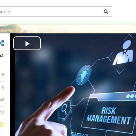
Play
Video
15
0
:46
bic