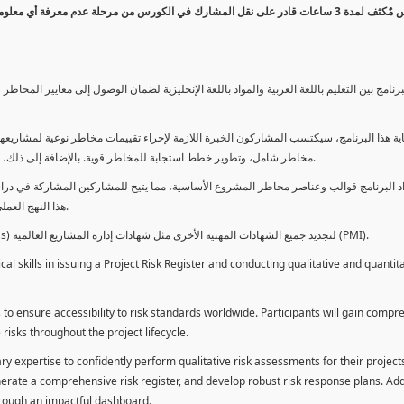
كورس مٌكثف لمدة 3 ساعات قادر على نقل المشارك في الكورس من مرحلة عدم معرفة أي 
برنامج بين التعليم باللغة العربية والمواد باللغة الإنجليزية لضمان الوصول إلى معايير الم
ية هذا البرنامج، سيكتسب المشاركون الخبرة اللازمة لإجراء تقييمات مخاطر نوعية لمشاريعهم
مخاطر شامل، وتطوير خطط استجابة للمخاطر قوية. بالإضافة إلى ذلك، سيكتسبون المهارات لتقديم تقييمات المخاطر عبر لوحة معلومات فعالة.
د البرنامج قوالب وعناصر مخاطر المشروع الأساسية، مما يتيح للمشاركين المشاركة في دراسة
هذا النهج العملي يمكنهم من تطبيق المفاهيم المكتسبة مباشرة على مشاريعهم الخاصة.
يمكن للطلاب استخدام ساعات هذا البرنامج كوحدات تطوير المهنة (PDUs) لتجديد جميع الشهادات المهنية الأخرى مثل شهادات إدارة المشاريع العالمية (PMI).
l skills in issuing a Project Risk Register and conducting qualitative and quantita
 to ensure accessibility to risk standards worldwide. Participants will gain compr
isks throughout the project lifecycle.
ary expertise to confidently perform qualitative risk assessments for their project
enerate a comprehensive risk register, and develop robust risk response plans. Addi
through an impactful dashboard.