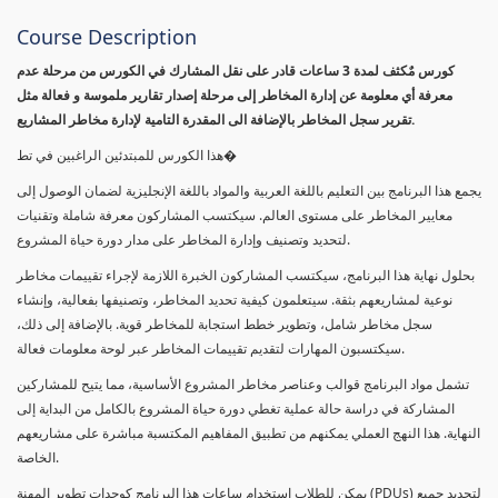
Course Description
كورس مٌكثف لمدة 3 ساعات قادر على نقل المشارك في الكورس من مرحلة عدم
معرفة أي معلومة عن إدارة المخاطر إلى مرحلة إصدار تقارير ملموسة و فعالة مثل
تقرير سجل المخاطر بالإضافة الى المقدرة التامية لإدارة مخاطر المشاريع.
هذا الكورس للمبتدئين الراغبين في تط�
يجمع هذا البرنامج بين التعليم باللغة العربية والمواد باللغة الإنجليزية لضمان الوصول إلى
معايير المخاطر على مستوى العالم. سيكتسب المشاركون معرفة شاملة وتقنيات
لتحديد وتصنيف وإدارة المخاطر على مدار دورة حياة المشروع.
بحلول نهاية هذا البرنامج، سيكتسب المشاركون الخبرة اللازمة لإجراء تقييمات مخاطر
نوعية لمشاريعهم بثقة. سيتعلمون كيفية تحديد المخاطر، وتصنيفها بفعالية، وإنشاء
سجل مخاطر شامل، وتطوير خطط استجابة للمخاطر قوية. بالإضافة إلى ذلك،
سيكتسبون المهارات لتقديم تقييمات المخاطر عبر لوحة معلومات فعالة.
تشمل مواد البرنامج قوالب وعناصر مخاطر المشروع الأساسية، مما يتيح للمشاركين
المشاركة في دراسة حالة عملية تغطي دورة حياة المشروع بالكامل من البداية إلى
النهاية. هذا النهج العملي يمكنهم من تطبيق المفاهيم المكتسبة مباشرة على مشاريعهم
الخاصة.
يمكن للطلاب استخدام ساعات هذا البرنامج كوحدات تطوير المهنة (PDUs) لتجديد جميع