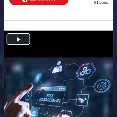
0 Student
.
Play
Video