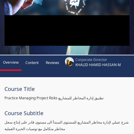
Corporate Director
Overview
Content
Reviews
KHALID HAMID HASSAN M
Course Title
Practice Managing Project Risks تطبيق إدارة المخاطر للمشاريع
Course Subtitle
شرح عملي لإدارة مخاطر المشاريع للمستوى المبتدأ الى مستوى قادر على إنتاج سجل
مخاطر متكامل مع توصيات الخبرة العملية