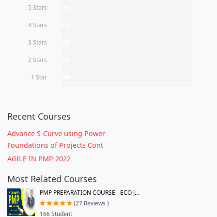
5 Stars
0%
4 Stars
0%
3 Stars
0%
2 Stars
0%
1 Star
0%
Recent Courses
Advance S-Curve using Power
Foundations of Projects Cont
AGILE IN PMP 2022
Most Related Courses
PMP PREPARATION COURSE - ECO J...
(27 Reviews )
166 Student