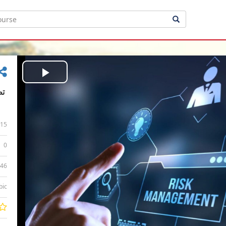
Play
Video
15
0
:46
bic