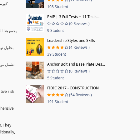
108 Student
PMP | 3 Full Tests + 11 Tests...
(0 Reviews )
9 Student
يجمع هذا ال
Leadership Styles and Skills
(4 Reviews )
بحلول نها
39 Student
Anchor Bolt and Base Plate Des...
تشمل موا.
(0 Reviews )
5 Student
FIDIC 2017 - CONSTRUCTION
tive risk
(54 Reviews )
191 Student
ehensive
s. They
tionally,