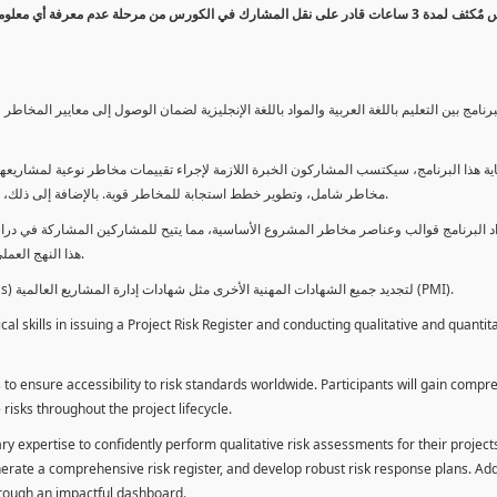
كورس مٌكثف لمدة 3 ساعات قادر على نقل المشارك في الكورس من مرحلة عدم معرفة أي 
برنامج بين التعليم باللغة العربية والمواد باللغة الإنجليزية لضمان الوصول إلى معايير الم
ية هذا البرنامج، سيكتسب المشاركون الخبرة اللازمة لإجراء تقييمات مخاطر نوعية لمشاريعهم
مخاطر شامل، وتطوير خطط استجابة للمخاطر قوية. بالإضافة إلى ذلك، سيكتسبون المهارات لتقديم تقييمات المخاطر عبر لوحة معلومات فعالة.
د البرنامج قوالب وعناصر مخاطر المشروع الأساسية، مما يتيح للمشاركين المشاركة في دراسة
هذا النهج العملي يمكنهم من تطبيق المفاهيم المكتسبة مباشرة على مشاريعهم الخاصة.
يمكن للطلاب استخدام ساعات هذا البرنامج كوحدات تطوير المهنة (PDUs) لتجديد جميع الشهادات المهنية الأخرى مثل شهادات إدارة المشاريع العالمية (PMI).
l skills in issuing a Project Risk Register and conducting qualitative and quantita
 to ensure accessibility to risk standards worldwide. Participants will gain compr
isks throughout the project lifecycle.
ary expertise to confidently perform qualitative risk assessments for their project
enerate a comprehensive risk register, and develop robust risk response plans. Addi
through an impactful dashboard.