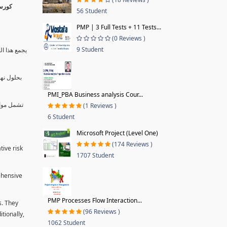
56 Student
PMP | 3 Full Tests + 11 Tests...
(0 Reviews )
9 Student
يجمع هذا ال
بحلول نها
PMI_PBA Business analysis Cour...
تشمل موا.
(1 Reviews )
6 Student
Microsoft Project (Level One)
(174 Reviews )
tive risk
1707 Student
ehensive
PMP Processes Flow Interaction...
s. They
(96 Reviews )
tionally,
1062 Student