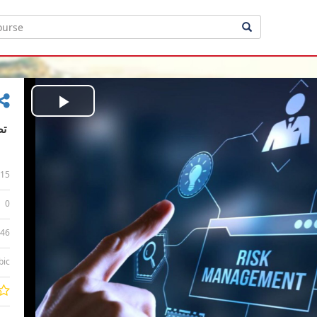
Play
Video
15
0
:46
bic