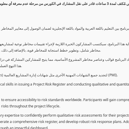
كورس مٌكثف لمدة 3 ساعات قادر على نقل المشارك في الكورس من مرحلة عدم معرفة أي 
برنامج بين التعليم باللغة العربية والمواد باللغة الإنجليزية لضمان الوصول إلى معايير الم
ية هذا البرنامج، سيكتسب المشاركون الخبرة اللازمة لإجراء تقييمات مخاطر نوعية لمشاريعهم
مخاطر شامل، وتطوير خطط استجابة للمخاطر قوية. بالإضافة إلى ذلك، سيكتسبون المهارات لتقديم تقييمات المخاطر عبر لوحة معلومات فعالة.
د البرنامج قوالب وعناصر مخاطر المشروع الأساسية، مما يتيح للمشاركين المشاركة في دراسة
هذا النهج العملي يمكنهم من تطبيق المفاهيم المكتسبة مباشرة على مشاريعهم الخاصة.
يمكن للطلاب استخدام ساعات هذا البرنامج كوحدات تطوير المهنة (PDUs) لتجديد جميع الشهادات المهنية الأخرى مثل شهادات إدارة المشاريع العالمية (PMI).
l skills in issuing a Project Risk Register and conducting qualitative and quantita
 to ensure accessibility to risk standards worldwide. Participants will gain compr
isks throughout the project lifecycle.
ary expertise to confidently perform qualitative risk assessments for their project
enerate a comprehensive risk register, and develop robust risk response plans. Addi
through an impactful dashboard.