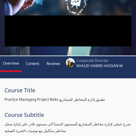
Corporate Director
Overview
Content
Reviews
KHALID HAMID HASSAN M
Course Title
Practice Managing Project Risks تطبيق إدارة المخاطر للمشاريع
Course Subtitle
شرح عملي لإدارة مخاطر المشاريع للمستوى المبتدأ الى مستوى قادر على إنتاج سجل
مخاطر متكامل مع توصيات الخبرة العملية