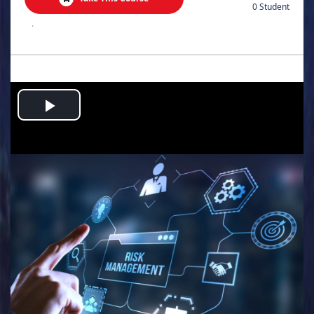
0 Student
.
Play
Video