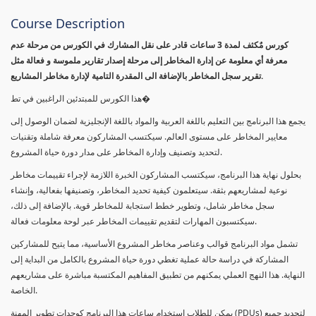
Course Description
كورس مٌكثف لمدة 3 ساعات قادر على نقل المشارك في الكورس من مرحلة عدم
معرفة أي معلومة عن إدارة المخاطر إلى مرحلة إصدار تقارير ملموسة و فعالة مثل
تقرير سجل المخاطر بالإضافة الى المقدرة التامية لإدارة مخاطر المشاريع.
هذا الكورس للمبتدئين الراغبين في تط�
يجمع هذا البرنامج بين التعليم باللغة العربية والمواد باللغة الإنجليزية لضمان الوصول إلى
معايير المخاطر على مستوى العالم. سيكتسب المشاركون معرفة شاملة وتقنيات
لتحديد وتصنيف وإدارة المخاطر على مدار دورة حياة المشروع.
بحلول نهاية هذا البرنامج، سيكتسب المشاركون الخبرة اللازمة لإجراء تقييمات مخاطر
نوعية لمشاريعهم بثقة. سيتعلمون كيفية تحديد المخاطر، وتصنيفها بفعالية، وإنشاء
سجل مخاطر شامل، وتطوير خطط استجابة للمخاطر قوية. بالإضافة إلى ذلك،
سيكتسبون المهارات لتقديم تقييمات المخاطر عبر لوحة معلومات فعالة.
تشمل مواد البرنامج قوالب وعناصر مخاطر المشروع الأساسية، مما يتيح للمشاركين
المشاركة في دراسة حالة عملية تغطي دورة حياة المشروع بالكامل من البداية إلى
النهاية. هذا النهج العملي يمكنهم من تطبيق المفاهيم المكتسبة مباشرة على مشاريعهم
الخاصة.
يمكن للطلاب استخدام ساعات هذا البرنامج كوحدات تطوير المهنة (PDUs) لتجديد جميع