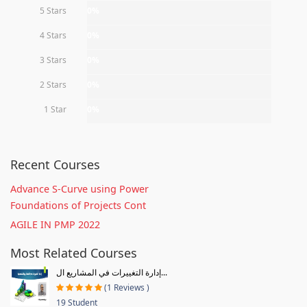
5 Stars
0%
4 Stars
0%
3 Stars
0%
2 Stars
0%
1 Star
0%
Recent Courses
Advance S-Curve using Power
Foundations of Projects Cont
AGILE IN PMP 2022
Most Related Courses
إدارة التغييرات في المشاريع ال...
(1 Reviews )
19 Student