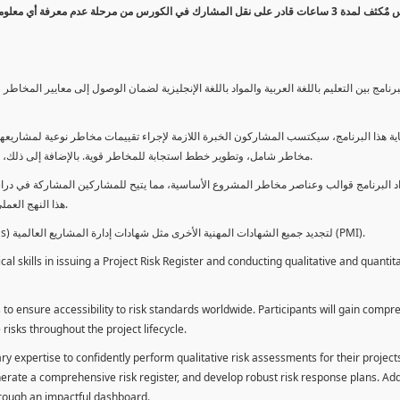
كورس مٌكثف لمدة 3 ساعات قادر على نقل المشارك في الكورس من مرحلة عدم معرفة أي 
برنامج بين التعليم باللغة العربية والمواد باللغة الإنجليزية لضمان الوصول إلى معايير الم
ية هذا البرنامج، سيكتسب المشاركون الخبرة اللازمة لإجراء تقييمات مخاطر نوعية لمشاريعهم
مخاطر شامل، وتطوير خطط استجابة للمخاطر قوية. بالإضافة إلى ذلك، سيكتسبون المهارات لتقديم تقييمات المخاطر عبر لوحة معلومات فعالة.
د البرنامج قوالب وعناصر مخاطر المشروع الأساسية، مما يتيح للمشاركين المشاركة في دراسة
هذا النهج العملي يمكنهم من تطبيق المفاهيم المكتسبة مباشرة على مشاريعهم الخاصة.
يمكن للطلاب استخدام ساعات هذا البرنامج كوحدات تطوير المهنة (PDUs) لتجديد جميع الشهادات المهنية الأخرى مثل شهادات إدارة المشاريع العالمية (PMI).
l skills in issuing a Project Risk Register and conducting qualitative and quantita
 to ensure accessibility to risk standards worldwide. Participants will gain compr
isks throughout the project lifecycle.
ary expertise to confidently perform qualitative risk assessments for their project
enerate a comprehensive risk register, and develop robust risk response plans. Addi
through an impactful dashboard.