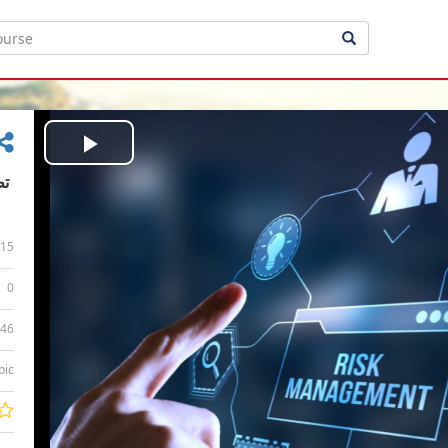
Play
Video
15
0
:46
bic