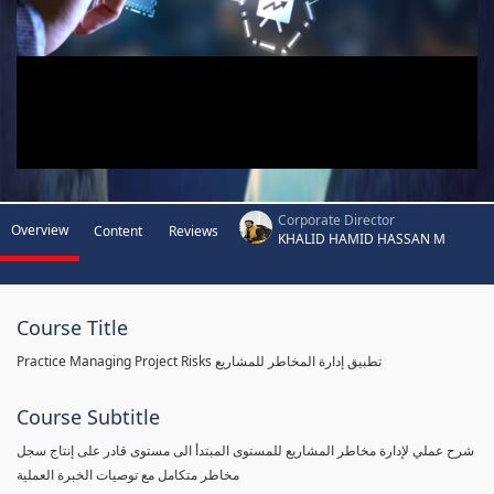
Corporate Director
Overview
Content
Reviews
KHALID HAMID HASSAN M
Course Title
Practice Managing Project Risks تطبيق إدارة المخاطر للمشاريع
Course Subtitle
شرح عملي لإدارة مخاطر المشاريع للمستوى المبتدأ الى مستوى قادر على إنتاج سجل
مخاطر متكامل مع توصيات الخبرة العملية