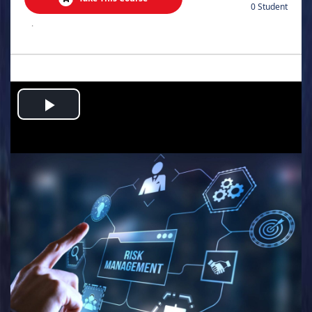
0 Student
.
Play
Video