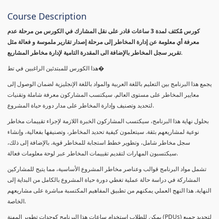
Course Description
كورس مٌكثف لمدة 3 ساعات قادر على نقل المشارك في الكورس من مرحلة عدم
معرفة أي معلومة عن إدارة المخاطر إلى مرحلة إصدار تقارير ملموسة و فعالة مثل
تقرير سجل المخاطر بالإضافة الى المقدرة التامية لإدارة مخاطر المشاريع.
هذا الكورس للمبتدئين الراغبين في تط�
يجمع هذا البرنامج بين التعليم باللغة العربية والمواد باللغة الإنجليزية لضمان الوصول إلى
معايير المخاطر على مستوى العالم. سيكتسب المشاركون معرفة شاملة وتقنيات
لتحديد وتصنيف وإدارة المخاطر على مدار دورة حياة المشروع.
بحلول نهاية هذا البرنامج، سيكتسب المشاركون الخبرة اللازمة لإجراء تقييمات مخاطر
نوعية لمشاريعهم بثقة. سيتعلمون كيفية تحديد المخاطر، وتصنيفها بفعالية، وإنشاء
سجل مخاطر شامل، وتطوير خطط استجابة للمخاطر قوية. بالإضافة إلى ذلك،
سيكتسبون المهارات لتقديم تقييمات المخاطر عبر لوحة معلومات فعالة.
تشمل مواد البرنامج قوالب وعناصر مخاطر المشروع الأساسية، مما يتيح للمشاركين
المشاركة في دراسة حالة عملية تغطي دورة حياة المشروع بالكامل من البداية إلى
النهاية. هذا النهج العملي يمكنهم من تطبيق المفاهيم المكتسبة مباشرة على مشاريعهم
الخاصة.
يمكن للطلاب استخدام ساعات هذا البرنامج كوحدات تطوير المهنة (PDUs) لتجديد جميع