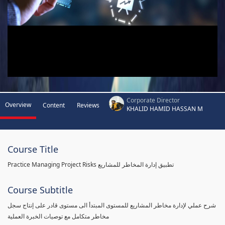
Corporate Director
Overview
Content
Reviews
KHALID HAMID HASSAN M
Course Title
Practice Managing Project Risks تطبيق إدارة المخاطر للمشاريع
Course Subtitle
شرح عملي لإدارة مخاطر المشاريع للمستوى المبتدأ الى مستوى قادر على إنتاج سجل
مخاطر متكامل مع توصيات الخبرة العملية