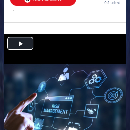
0 Student
.
Play
Video