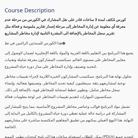
Course Description
كورس مٌكثف لمدة 3 ساعات قادر على نقل المشارك في الكورس من مرحلة عدم
معرفة أي معلومة عن إدارة المخاطر إلى مرحلة إصدار تقارير ملموسة و فعالة مثل
تقرير سجل المخاطر بالإضافة الى المقدرة التامية لإدارة مخاطر المشاريع.
هذا الكورس للمبتدئين الراغبين في تط�
يجمع هذا البرنامج بين التعليم باللغة العربية والمواد باللغة الإنجليزية لضمان الوصول إلى
معايير المخاطر على مستوى العالم. سيكتسب المشاركون معرفة شاملة وتقنيات
لتحديد وتصنيف وإدارة المخاطر على مدار دورة حياة المشروع.
بحلول نهاية هذا البرنامج، سيكتسب المشاركون الخبرة اللازمة لإجراء تقييمات مخاطر
نوعية لمشاريعهم بثقة. سيتعلمون كيفية تحديد المخاطر، وتصنيفها بفعالية، وإنشاء
سجل مخاطر شامل، وتطوير خطط استجابة للمخاطر قوية. بالإضافة إلى ذلك،
سيكتسبون المهارات لتقديم تقييمات المخاطر عبر لوحة معلومات فعالة.
تشمل مواد البرنامج قوالب وعناصر مخاطر المشروع الأساسية، مما يتيح للمشاركين
المشاركة في دراسة حالة عملية تغطي دورة حياة المشروع بالكامل من البداية إلى
النهاية. هذا النهج العملي يمكنهم من تطبيق المفاهيم المكتسبة مباشرة على مشاريعهم
الخاصة.
يمكن للطلاب استخدام ساعات هذا البرنامج كوحدات تطوير المهنة (PDUs) لتجديد جميع