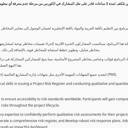
كورس مٌكثف لمدة 3 ساعات قادر على نقل المشارك في الكورس من مرحلة عدم معرفة أي 
برنامج بين التعليم باللغة العربية والمواد باللغة الإنجليزية لضمان الوصول إلى معايير الم
ية هذا البرنامج، سيكتسب المشاركون الخبرة اللازمة لإجراء تقييمات مخاطر نوعية لمشاريعهم
مخاطر شامل، وتطوير خطط استجابة للمخاطر قوية. بالإضافة إلى ذلك، سيكتسبون المهارات لتقديم تقييمات المخاطر عبر لوحة معلومات فعالة.
د البرنامج قوالب وعناصر مخاطر المشروع الأساسية، مما يتيح للمشاركين المشاركة في دراسة
هذا النهج العملي يمكنهم من تطبيق المفاهيم المكتسبة مباشرة على مشاريعهم الخاصة.
يمكن للطلاب استخدام ساعات هذا البرنامج كوحدات تطوير المهنة (PDUs) لتجديد جميع الشهادات المهنية الأخرى مثل شهادات إدارة المشاريع العالمية (PMI).
l skills in issuing a Project Risk Register and conducting qualitative and quantita
 to ensure accessibility to risk standards worldwide. Participants will gain compr
isks throughout the project lifecycle.
ary expertise to confidently perform qualitative risk assessments for their project
enerate a comprehensive risk register, and develop robust risk response plans. Addi
through an impactful dashboard.