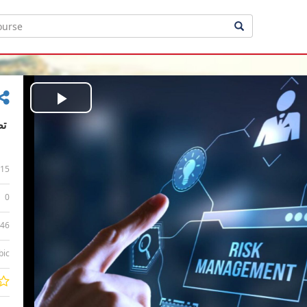
Play
Video
15
0
:46
bic