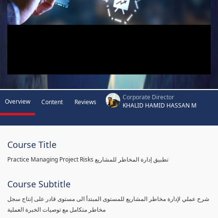
Corporate Director
Overview
Content
Reviews
KHALID HAMID HASSAN M
Course Title
Practice Managing Project Risks تطبيق إدارة المخاطر للمشاريع
Course Subtitle
شرح عملي لإدارة مخاطر المشاريع للمستوى المبتدأ الى مستوى قادر على إنتاج سجل
مخاطر متكامل مع توصيات الخبرة العملية