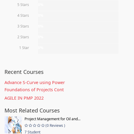
5 Stars
0%
4 Stars
0%
3 Stars
0%
2 Stars
0%
1 Star
0%
Recent Courses
Advance S-Curve using Power
Foundations of Projects Cont
AGILE IN PMP 2022
Most Related Courses
Project Management for Oil and...
(0 Reviews )
7 Student