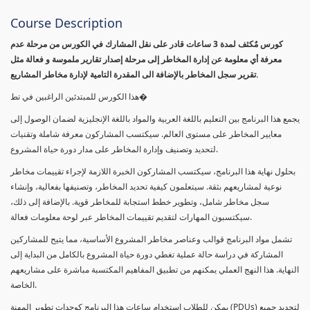
Course Description
كورس مٌكثف لمدة 3 ساعات قادر على نقل المشارك في الكورس من مرحلة عدم
معرفة أي معلومة عن إدارة المخاطر إلى مرحلة إصدار تقارير ملموسة و فعالة مثل
تقرير سجل المخاطر بالإضافة الى المقدرة التامية لإدارة مخاطر المشاريع.
هذا الكورس للمبتدئين الراغبين في تط�
يجمع هذا البرنامج بين التعليم باللغة العربية والمواد باللغة الإنجليزية لضمان الوصول إلى
معايير المخاطر على مستوى العالم. سيكتسب المشاركون معرفة شاملة وتقنيات
لتحديد وتصنيف وإدارة المخاطر على مدار دورة حياة المشروع.
بحلول نهاية هذا البرنامج، سيكتسب المشاركون الخبرة اللازمة لإجراء تقييمات مخاطر
نوعية لمشاريعهم بثقة. سيتعلمون كيفية تحديد المخاطر، وتصنيفها بفعالية، وإنشاء
سجل مخاطر شامل، وتطوير خطط استجابة للمخاطر قوية. بالإضافة إلى ذلك،
سيكتسبون المهارات لتقديم تقييمات المخاطر عبر لوحة معلومات فعالة.
تشمل مواد البرنامج قوالب وعناصر مخاطر المشروع الأساسية، مما يتيح للمشاركين
المشاركة في دراسة حالة عملية تغطي دورة حياة المشروع بالكامل من البداية إلى
النهاية. هذا النهج العملي يمكنهم من تطبيق المفاهيم المكتسبة مباشرة على مشاريعهم
الخاصة.
يمكن للطلاب استخدام ساعات هذا البرنامج كوحدات تطوير المهنة (PDUs) لتجديد جميع