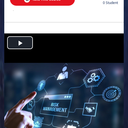
0 Student
.
Play
Video