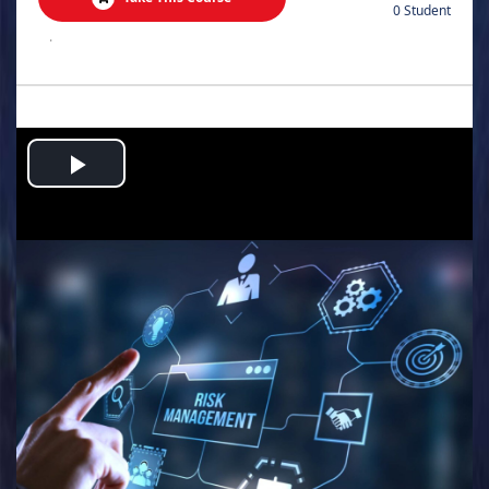
0 Student
.
Play
Video