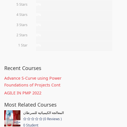
5 Stars
0%
4 Stars
0%
3 Stars
0%
2 Stars
0%
1 Star
0%
Recent Courses
Advance S-Curve using Power
Foundations of Projects Cont
AGILE IN PMP 2022
Most Related Courses
المعالجة الكيميائية للسرطان
(0 Reviews )
0 Student