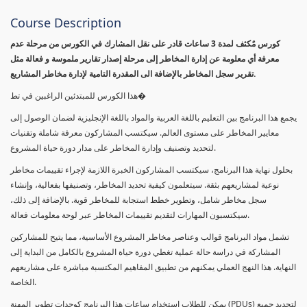
Course Description
كورس مٌكثف لمدة 3 ساعات قادر على نقل المشارك في الكورس من مرحلة عدم
معرفة أي معلومة عن إدارة المخاطر إلى مرحلة إصدار تقارير ملموسة و فعالة مثل
تقرير سجل المخاطر بالإضافة الى المقدرة التامية لإدارة مخاطر المشاريع.
هذا الكورس للمبتدئين الراغبين في تط�
يجمع هذا البرنامج بين التعليم باللغة العربية والمواد باللغة الإنجليزية لضمان الوصول إلى
معايير المخاطر على مستوى العالم. سيكتسب المشاركون معرفة شاملة وتقنيات
لتحديد وتصنيف وإدارة المخاطر على مدار دورة حياة المشروع.
بحلول نهاية هذا البرنامج، سيكتسب المشاركون الخبرة اللازمة لإجراء تقييمات مخاطر
نوعية لمشاريعهم بثقة. سيتعلمون كيفية تحديد المخاطر، وتصنيفها بفعالية، وإنشاء
سجل مخاطر شامل، وتطوير خطط استجابة للمخاطر قوية. بالإضافة إلى ذلك،
سيكتسبون المهارات لتقديم تقييمات المخاطر عبر لوحة معلومات فعالة.
تشمل مواد البرنامج قوالب وعناصر مخاطر المشروع الأساسية، مما يتيح للمشاركين
المشاركة في دراسة حالة عملية تغطي دورة حياة المشروع بالكامل من البداية إلى
النهاية. هذا النهج العملي يمكنهم من تطبيق المفاهيم المكتسبة مباشرة على مشاريعهم
الخاصة.
يمكن للطلاب استخدام ساعات هذا البرنامج كوحدات تطوير المهنة (PDUs) لتجديد جميع