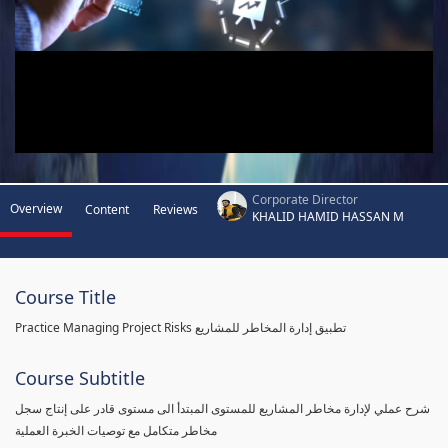
Corporate Director
Overview
Content
Reviews
KHALID HAMID HASSAN M
Course Title
Practice Managing Project Risks تطبيق إدارة المخاطر للمشاريع
Course Subtitle
شرح عملي لإدارة مخاطر المشاريع للمستوى المبتدأ الى مستوى قادر على إنتاج سجل
مخاطر متكامل مع توصيات الخبرة العملية