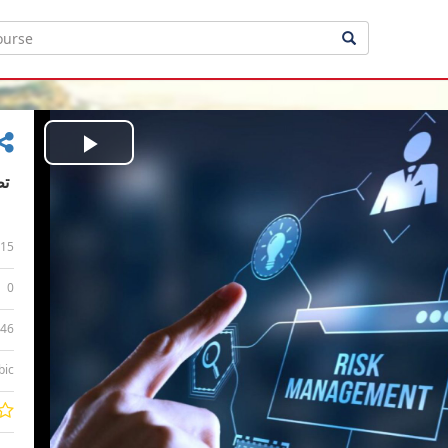
Play
Video
15
0
:46
bic