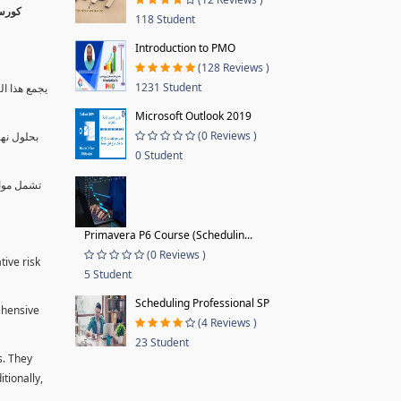
118 Student
Introduction to PMO
(128 Reviews )
1231 Student
يجمع هذا ال
Microsoft Outlook 2019
(0 Reviews )
بحلول نها
0 Student
تشمل موا.
Primavera P6 Course (Schedulin...
(0 Reviews )
tive risk
5 Student
Scheduling Professional SP
ehensive
(4 Reviews )
23 Student
s. They
tionally,