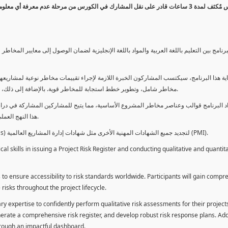
كورس مٌكثف لمدة 3 ساعات قادر على نقل المشارك في الكورس من مرحلة عدم معرفة أي 
برنامج بين التعليم باللغة العربية والمواد باللغة الإنجليزية لضمان الوصول إلى معايير الم
ية هذا البرنامج، سيكتسب المشاركون الخبرة اللازمة لإجراء تقييمات مخاطر نوعية لمشاريعهم
مخاطر شامل، وتطوير خطط استجابة للمخاطر قوية. بالإضافة إلى ذلك، سيكتسبون المهارات لتقديم تقييمات المخاطر عبر لوحة معلومات فعالة.
د البرنامج قوالب وعناصر مخاطر المشروع الأساسية، مما يتيح للمشاركين المشاركة في دراسة
هذا النهج العملي يمكنهم من تطبيق المفاهيم المكتسبة مباشرة على مشاريعهم الخاصة.
يمكن للطلاب استخدام ساعات هذا البرنامج كوحدات تطوير المهنة (PDUs) لتجديد جميع الشهادات المهنية الأخرى مثل شهادات إدارة المشاريع العالمية (PMI).
l skills in issuing a Project Risk Register and conducting qualitative and quantita
 to ensure accessibility to risk standards worldwide. Participants will gain compr
isks throughout the project lifecycle.
ary expertise to confidently perform qualitative risk assessments for their project
enerate a comprehensive risk register, and develop robust risk response plans. Addi
through an impactful dashboard.