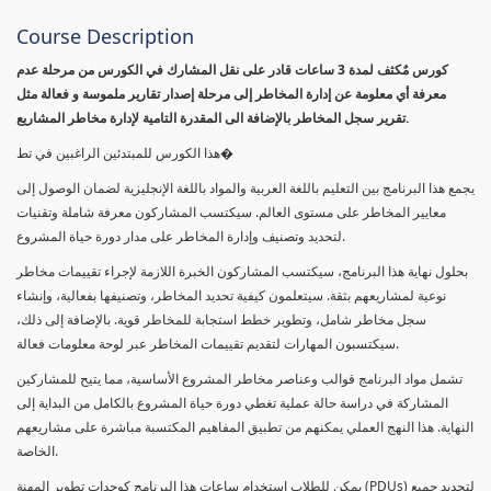
Course Description
كورس مٌكثف لمدة 3 ساعات قادر على نقل المشارك في الكورس من مرحلة عدم
معرفة أي معلومة عن إدارة المخاطر إلى مرحلة إصدار تقارير ملموسة و فعالة مثل
تقرير سجل المخاطر بالإضافة الى المقدرة التامية لإدارة مخاطر المشاريع.
هذا الكورس للمبتدئين الراغبين في تط�
يجمع هذا البرنامج بين التعليم باللغة العربية والمواد باللغة الإنجليزية لضمان الوصول إلى
معايير المخاطر على مستوى العالم. سيكتسب المشاركون معرفة شاملة وتقنيات
لتحديد وتصنيف وإدارة المخاطر على مدار دورة حياة المشروع.
بحلول نهاية هذا البرنامج، سيكتسب المشاركون الخبرة اللازمة لإجراء تقييمات مخاطر
نوعية لمشاريعهم بثقة. سيتعلمون كيفية تحديد المخاطر، وتصنيفها بفعالية، وإنشاء
سجل مخاطر شامل، وتطوير خطط استجابة للمخاطر قوية. بالإضافة إلى ذلك،
سيكتسبون المهارات لتقديم تقييمات المخاطر عبر لوحة معلومات فعالة.
تشمل مواد البرنامج قوالب وعناصر مخاطر المشروع الأساسية، مما يتيح للمشاركين
المشاركة في دراسة حالة عملية تغطي دورة حياة المشروع بالكامل من البداية إلى
النهاية. هذا النهج العملي يمكنهم من تطبيق المفاهيم المكتسبة مباشرة على مشاريعهم
الخاصة.
يمكن للطلاب استخدام ساعات هذا البرنامج كوحدات تطوير المهنة (PDUs) لتجديد جميع