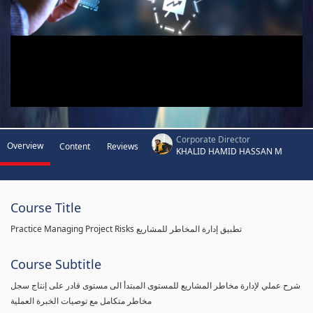
Corporate Director
Overview
Content
Reviews
KHALID HAMID HASSAN M
Course Title
Practice Managing Project Risks تطبيق إدارة المخاطر للمشاريع
Course Subtitle
شرح عملي لإدارة مخاطر المشاريع للمستوى المبتدأ الى مستوى قادر على إنتاج سجل
مخاطر متكامل مع توصيات الخبرة العملية