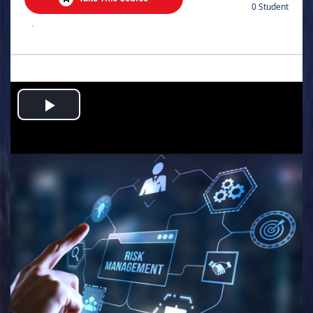
0 Student
.
Play
Video