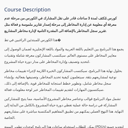
Course Description
كورس مٌكثف لمدة 3 ساعات قادر على نقل المشارك في الكورس من مرحلة عدم
معرفة أي معلومة عن إدارة المخاطر إلى مرحلة إصدار تقارير ملموسة و فعالة مثل
تقرير سجل المخاطر بالإضافة الى المقدرة التامية لإدارة مخاطر المشاريع.
هذا الكورس للمبتدئين الراغبين في تط�
يجمع هذا البرنامج بين التعليم باللغة العربية والمواد باللغة الإنجليزية لضمان الوصول إلى
معايير المخاطر على مستوى العالم. سيكتسب المشاركون معرفة شاملة وتقنيات
لتحديد وتصنيف وإدارة المخاطر على مدار دورة حياة المشروع.
بحلول نهاية هذا البرنامج، سيكتسب المشاركون الخبرة اللازمة لإجراء تقييمات مخاطر
نوعية لمشاريعهم بثقة. سيتعلمون كيفية تحديد المخاطر، وتصنيفها بفعالية، وإنشاء
سجل مخاطر شامل، وتطوير خطط استجابة للمخاطر قوية. بالإضافة إلى ذلك،
سيكتسبون المهارات لتقديم تقييمات المخاطر عبر لوحة معلومات فعالة.
تشمل مواد البرنامج قوالب وعناصر مخاطر المشروع الأساسية، مما يتيح للمشاركين
المشاركة في دراسة حالة عملية تغطي دورة حياة المشروع بالكامل من البداية إلى
النهاية. هذا النهج العملي يمكنهم من تطبيق المفاهيم المكتسبة مباشرة على مشاريعهم
الخاصة.
يمكن للطلاب استخدام ساعات هذا البرنامج كوحدات تطوير المهنة (PDUs) لتجديد جميع