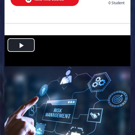
0 Student
.
Play
Video