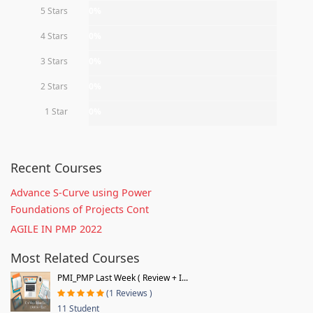
5 Stars
0%
4 Stars
0%
3 Stars
0%
2 Stars
0%
1 Star
0%
Recent Courses
Advance S-Curve using Power
Foundations of Projects Cont
AGILE IN PMP 2022
Most Related Courses
PMI_PMP Last Week ( Review + I...
(1 Reviews )
11 Student