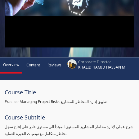
Corporate Director
Overview
Content
Reviews
KHALID HAMID HASSAN M
Course Title
Practice Managing Project Risks تطبيق إدارة المخاطر للمشاريع
Course Subtitle
شرح عملي لإدارة مخاطر المشاريع للمستوى المبتدأ الى مستوى قادر على إنتاج سجل
مخاطر متكامل مع توصيات الخبرة العملية