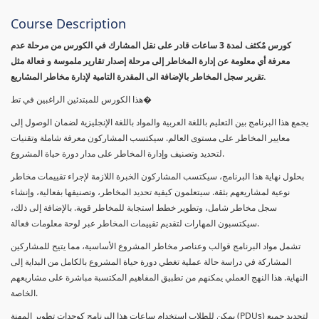
Course Description
كورس مٌكثف لمدة 3 ساعات قادر على نقل المشارك في الكورس من مرحلة عدم
معرفة أي معلومة عن إدارة المخاطر إلى مرحلة إصدار تقارير ملموسة و فعالة مثل
تقرير سجل المخاطر بالإضافة الى المقدرة التامية لإدارة مخاطر المشاريع.
هذا الكورس للمبتدئين الراغبين في تط�
يجمع هذا البرنامج بين التعليم باللغة العربية والمواد باللغة الإنجليزية لضمان الوصول إلى
معايير المخاطر على مستوى العالم. سيكتسب المشاركون معرفة شاملة وتقنيات
لتحديد وتصنيف وإدارة المخاطر على مدار دورة حياة المشروع.
بحلول نهاية هذا البرنامج، سيكتسب المشاركون الخبرة اللازمة لإجراء تقييمات مخاطر
نوعية لمشاريعهم بثقة. سيتعلمون كيفية تحديد المخاطر، وتصنيفها بفعالية، وإنشاء
سجل مخاطر شامل، وتطوير خطط استجابة للمخاطر قوية. بالإضافة إلى ذلك،
سيكتسبون المهارات لتقديم تقييمات المخاطر عبر لوحة معلومات فعالة.
تشمل مواد البرنامج قوالب وعناصر مخاطر المشروع الأساسية، مما يتيح للمشاركين
المشاركة في دراسة حالة عملية تغطي دورة حياة المشروع بالكامل من البداية إلى
النهاية. هذا النهج العملي يمكنهم من تطبيق المفاهيم المكتسبة مباشرة على مشاريعهم
الخاصة.
يمكن للطلاب استخدام ساعات هذا البرنامج كوحدات تطوير المهنة (PDUs) لتجديد جميع