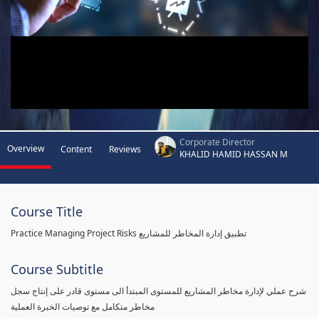
Corporate Director
Overview
Content
Reviews
KHALID HAMID HASSAN M
Course Title
Practice Managing Project Risks تطبيق إدارة المخاطر للمشاريع
Course Subtitle
شرح عملي لإدارة مخاطر المشاريع للمستوى المبتدأ الى مستوى قادر على إنتاج سجل
مخاطر متكامل مع توصيات الخبرة العملية