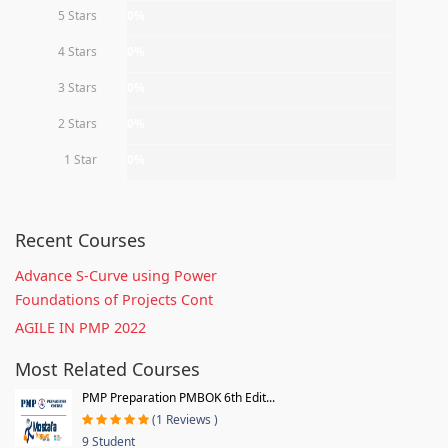
5 Stars
0%
4 Stars
0%
3 Stars
0%
2 Stars
0%
1 Star
0%
Recent Courses
Advance S-Curve using Power
Foundations of Projects Cont
AGILE IN PMP 2022
Most Related Courses
PMP Preparation PMBOK 6th Edit...
(1 Reviews )
9 Student