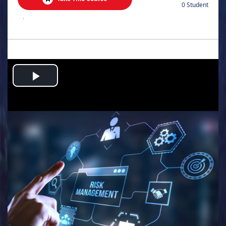
0 Student
.
Play
Video