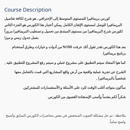
Course Description
كورس بريمافيرا للمستوى المتوسط إلى الإحترافي , هو شرح لكافة تفاصيل
البريمافيرا للوصل لمستوى الإتقان الكامل ,يمكن أعتبار هذا الكورس هو الجزء الثاني
لكورس شرح البريمافيرا من مستوى المبتدئ من تحميل و تسطيب البريمافيرا مروراً
بعمل جدول زمني و ميزا
بعد هذا الكورس تقدر تقول أنك عرفت 100% من أدوات و خيارات وطرق أستخدام
برنامج بريمافيرا.
كما هوا المعتاد سيتم التطبيق على مشروع عملي و سيتم رفع المشروع للتطبيق عليه ,
الشرح عن تجربة عملية واقعية من أرض واقع المشاريع التي قمت بالتعامل معها
شخصياً بالبريمافيرا ,
سأكون متواجد أغلب الوقت للرد على الأسئلة و الأستفسارات للمشتركين.
شكراً لكم مقدماً وأتمنى الإستفادة القصوى من الكورس.
ملاحظة : تم حل مشكلة الصوت المنخفض في بعض محاضرات الكورس السابق وأصبح
واضح تماماً.