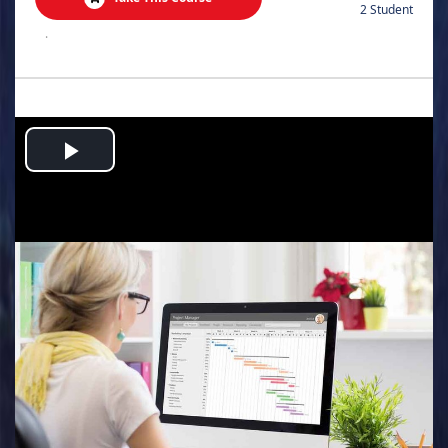
2 Student
.
Play
Video