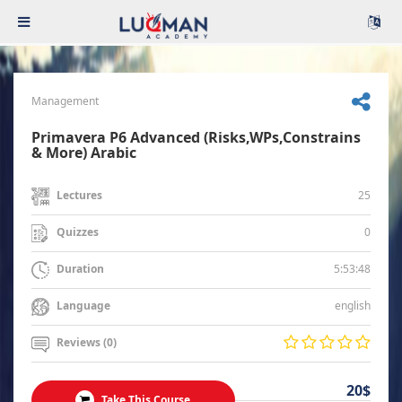
Management
Primavera P6 Advanced (Risks,WPs,Constrains
& More) Arabic
25
Lectures
0
Quizzes
5:53:48
Duration
english
Language
Reviews (0)
20$
Take This Course