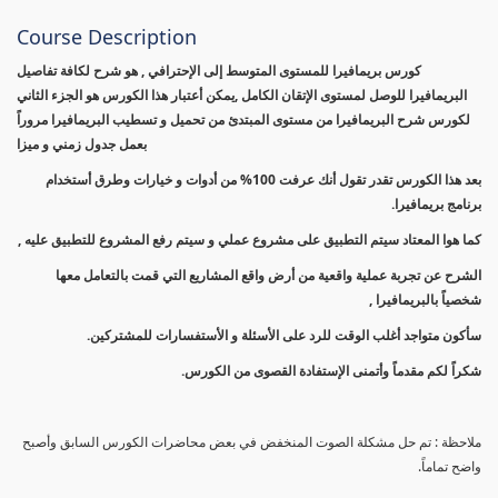
Course Description
كورس بريمافيرا للمستوى المتوسط إلى الإحترافي , هو شرح لكافة تفاصيل
البريمافيرا للوصل لمستوى الإتقان الكامل ,يمكن أعتبار هذا الكورس هو الجزء الثاني
لكورس شرح البريمافيرا من مستوى المبتدئ من تحميل و تسطيب البريمافيرا مروراً
بعمل جدول زمني و ميزا
بعد هذا الكورس تقدر تقول أنك عرفت 100% من أدوات و خيارات وطرق أستخدام
برنامج بريمافيرا.
كما هوا المعتاد سيتم التطبيق على مشروع عملي و سيتم رفع المشروع للتطبيق عليه ,
الشرح عن تجربة عملية واقعية من أرض واقع المشاريع التي قمت بالتعامل معها
شخصياً بالبريمافيرا ,
سأكون متواجد أغلب الوقت للرد على الأسئلة و الأستفسارات للمشتركين.
شكراً لكم مقدماً وأتمنى الإستفادة القصوى من الكورس.
ملاحظة : تم حل مشكلة الصوت المنخفض في بعض محاضرات الكورس السابق وأصبح
واضح تماماً.