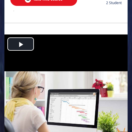
2 Student
.
Play
Video