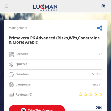
Management
Primavera P6 Advanced (Risks,WPs,Constrains
& More) Arabic
25
Lectures
0
Quizzes
5:53:48
Duration
english
Language
Reviews (0)
20$
Take This Course