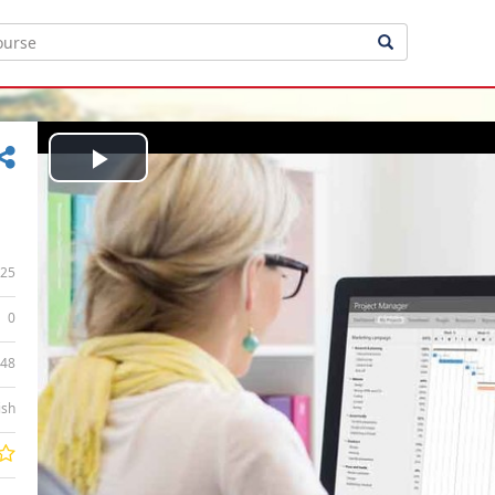
Play
Video
25
0
:48
ish