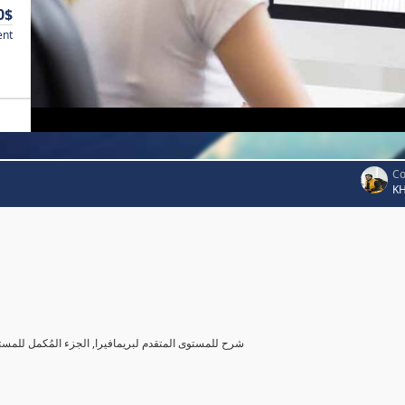
0$
ent
Co
K
شرح للمستوى المتقدم لبريمافيرا, الجزء المُكمل للمست