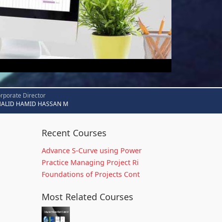
rporate Director
HALID HAMID HASSAN M
Recent Courses
Advance S-Curve using Power
Practice Managing Project Ri
Foundations of Projects Cont
Most Related Courses