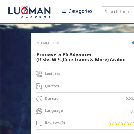
Categories
Management
Primavera P6 Advanced
(Risks,WPs,Constrains & More) Arabic
Lectures
Quizzes
5:53
Duration
engl
Language
Reviews (0)