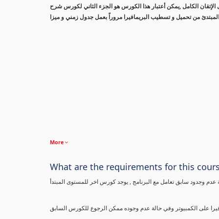
الإتقان الكامل ,يمكن أعتبار هذا الكورس هو الجزء الثاني لكورس شرح
لمبتدئ من تحميل و تسطيب البريمافيرا مروراً بعمل جدول زمني و ميزا
More
What are the requirements for this cour
 عدم وجدود سابق تعامل مع البرنامج , يوجد كورس اخر للمستوى المبتدأ
فيرا على الكمبيوتر وفي حالة عدم وجوده ممكن الرجوع للكورس السابق