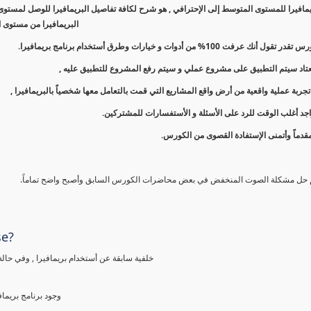
افيرا للمستوى المتوسط إلى الإحترافي , هو شرح لكافة تفاصيل البريمافيرا للوصل لمستوى 
البريمافيرا من مستوى ا
نك عرفت 100% من أدوات و خيارات وطرق أستخدام برنامج بريمافيرا.
معتاد سيتم التطبيق على مشروع عملي و سيتم رفع المشروع للتطبيق عليه ,
ربة عملية واقعية من أرض واقع المشاريع التي قمت بالتعامل معها شخصياً بالبريمافيرا ,
جد أغلب الوقت للرد على الأسئلة و الأستفسارات للمشتركين.
قدماً وأتمنى الإستفادة القصوى من الكورس.
م حل مشكلة الصوت المنخفض في بعض محاضرات الكورس السابق وأصبح واضح تماماً.
se?
خلفية سابقة عن أستخدام بريمافيرا , وفي حالة
وجود برنامج بريما