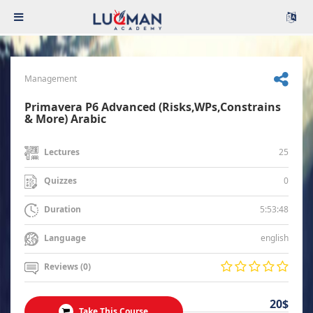
Management
Primavera P6 Advanced (Risks,WPs,Constrains
& More) Arabic
25
Lectures
0
Quizzes
5:53:48
Duration
english
Language
Reviews (0)
20$
Take This Course