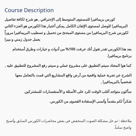
Course Description
كورس بريمافيرا للمستوى المتوسط إلى الإحترافي , هو شرح لكافة تفاصيل
البريمافيرا للوصل لمستوى الإتقان الكامل ,يمكن أعتبار هذا الكورس هو الجزء الثاني
لكورس شرح البريمافيرا من مستوى المبتدئ من تحميل و تسطيب البريمافيرا مروراً
بعمل جدول زمني و ميزا
بعد هذا الكورس تقدر تقول أنك عرفت 100% من أدوات و خيارات وطرق أستخدام
برنامج بريمافيرا.
كما هوا المعتاد سيتم التطبيق على مشروع عملي و سيتم رفع المشروع للتطبيق عليه ,
الشرح عن تجربة عملية واقعية من أرض واقع المشاريع التي قمت بالتعامل معها
شخصياً بالبريمافيرا ,
سأكون متواجد أغلب الوقت للرد على الأسئلة و الأستفسارات للمشتركين.
شكراً لكم مقدماً وأتمنى الإستفادة القصوى من الكورس.
ملاحظة : تم حل مشكلة الصوت المنخفض في بعض محاضرات الكورس السابق وأصبح
واضح تماماً.