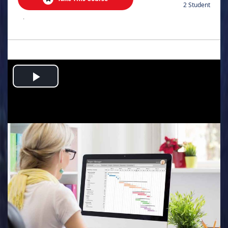
2 Student
.
Play
Video