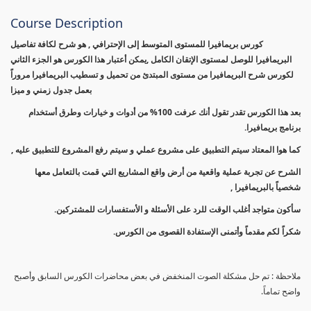
Course Description
كورس بريمافيرا للمستوى المتوسط إلى الإحترافي , هو شرح لكافة تفاصيل
البريمافيرا للوصل لمستوى الإتقان الكامل ,يمكن أعتبار هذا الكورس هو الجزء الثاني
لكورس شرح البريمافيرا من مستوى المبتدئ من تحميل و تسطيب البريمافيرا مروراً
بعمل جدول زمني و ميزا
بعد هذا الكورس تقدر تقول أنك عرفت 100% من أدوات و خيارات وطرق أستخدام
برنامج بريمافيرا.
كما هوا المعتاد سيتم التطبيق على مشروع عملي و سيتم رفع المشروع للتطبيق عليه ,
الشرح عن تجربة عملية واقعية من أرض واقع المشاريع التي قمت بالتعامل معها
شخصياً بالبريمافيرا ,
سأكون متواجد أغلب الوقت للرد على الأسئلة و الأستفسارات للمشتركين.
شكراً لكم مقدماً وأتمنى الإستفادة القصوى من الكورس.
ملاحظة : تم حل مشكلة الصوت المنخفض في بعض محاضرات الكورس السابق وأصبح
واضح تماماً.