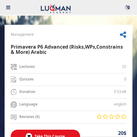
Management
Primavera P6 Advanced (Risks,WPs,Constrains
& More) Arabic
25
Lectures
0
Quizzes
5:53:48
Duration
english
Language
Reviews (0)
20$
Take This Course