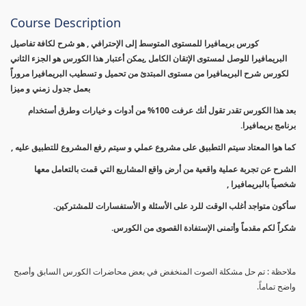
Course Description
كورس بريمافيرا للمستوى المتوسط إلى الإحترافي , هو شرح لكافة تفاصيل
البريمافيرا للوصل لمستوى الإتقان الكامل ,يمكن أعتبار هذا الكورس هو الجزء الثاني
لكورس شرح البريمافيرا من مستوى المبتدئ من تحميل و تسطيب البريمافيرا مروراً
بعمل جدول زمني و ميزا
بعد هذا الكورس تقدر تقول أنك عرفت 100% من أدوات و خيارات وطرق أستخدام
برنامج بريمافيرا.
كما هوا المعتاد سيتم التطبيق على مشروع عملي و سيتم رفع المشروع للتطبيق عليه ,
الشرح عن تجربة عملية واقعية من أرض واقع المشاريع التي قمت بالتعامل معها
شخصياً بالبريمافيرا ,
سأكون متواجد أغلب الوقت للرد على الأسئلة و الأستفسارات للمشتركين.
شكراً لكم مقدماً وأتمنى الإستفادة القصوى من الكورس.
ملاحظة : تم حل مشكلة الصوت المنخفض في بعض محاضرات الكورس السابق وأصبح
واضح تماماً.