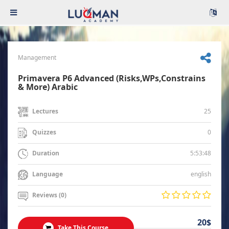
Management
Primavera P6 Advanced (Risks,WPs,Constrains
& More) Arabic
25
Lectures
0
Quizzes
5:53:48
Duration
english
Language
Reviews (0)
20$
Take This Course