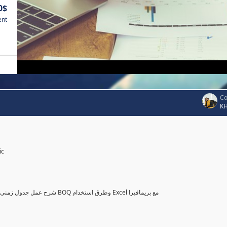
0$
ent
Co
K
ic
شرح عمل جدول زمني وميزانية متكاملة باستخدام بريمافيرا من خلال جداول الكميات للمشاريع BOQ وطرق استخدام Excel مع بريمافيرا