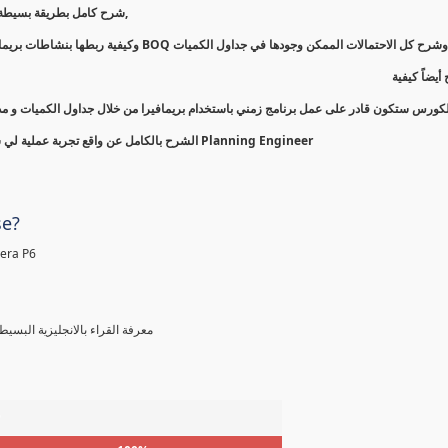
-شرح كامل بطريقة بسيطة لكيفية عمل جدول زمني و ميزانية للمشروع باستخدام جداول الكميات,
-مع تفصيل وشرح كل الاحتمالات الممكن وجودها في جداول الكميات BOQ ة ربطها بنشاطات بريمافيرا
-ضاً كيفية
الكورس ستكون قادر على عمل برنامج زمني باستخدام بريمافيرا من خلال جداول الكميات و مدر
-الشرح بالكامل عن واقع تجربة عملية لي شخصياً ومن واقع العمل بالمشاريع ولازلت أعمل في مجال التخطيط كـ Planning Engineer
se?
معرفة مسبقة و مستو Primavera P6
معرفة القراء بالانجليزية الب )
%