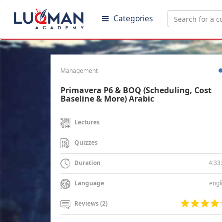
Categories
Management
Primavera P6 & BOQ (Scheduling, Cost
Baseline & More) Arabic
Lectures
Quizzes
4:33
Duration
engl
Language
Reviews (2)