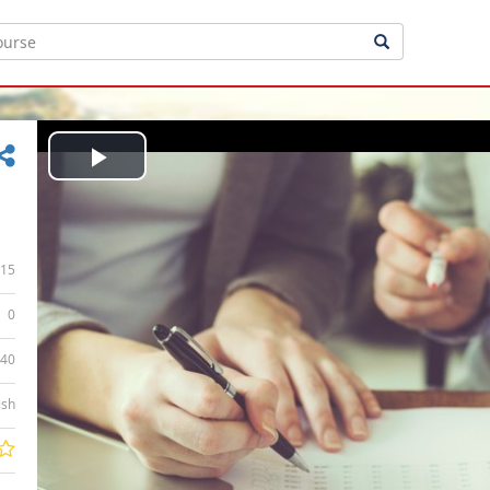
Play
Video
15
0
:40
ish