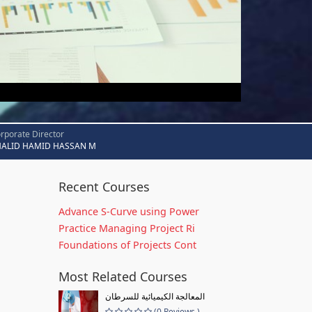
rporate Director
HALID HAMID HASSAN M
Recent Courses
Advance S-Curve using Power
Practice Managing Project Ri
Foundations of Projects Cont
Most Related Courses
المعالجة الكيميائية للسرطان
(0 Reviews )