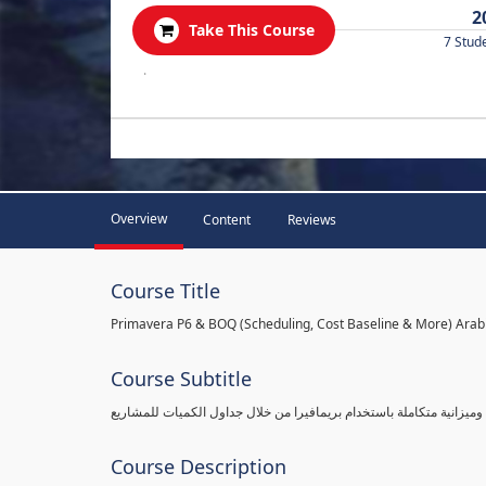
2
Take This Course
7 Stud
.
Overview
Content
Reviews
Course Title
Primavera P6 & BOQ (Scheduling, Cost Baseline & More) Arab
Course Subtitle
Course Description