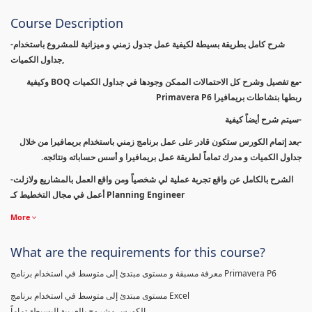
Course Description
-شرح كامل بطريقة بسيطة لكيفية عمل جدول زمني و ميزانية للمشروع باستخدام
جداول الكميات,
-مع تفصيل وشرح كل الاحتمالات الممكن وجودها في جداول الكميات BOQ وكيفية
ربطها بنشاطات بريمافيرا Primavera P6
-سيتم شرح أيضاً كيفية
-بعد إتمام الكورس ستكون قادر على عمل برنامج زمني باستخدام بريمافيرا من خلال
جداول الكميات و مدرك تماماً لطريقة عمل بريمافيرا و أسس حساباته ونتائجه.
-الشرح بالكامل عن واقع تجربة عملية لي شخصياً ومن واقع العمل بالمشاريع ولازلت
أعمل في مجال التخطيط كـ Planning Engineer
More
What are the requirements for this course?
معرفة مسبقة و مستوى مبتدئ إلى متوسط في استخدام برنامج Primavera P6
مستوى مبتدئ إلى متوسط في استخدام برنامج Excel
الكورس مشروح بالعربية البسيطة تماماً