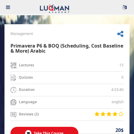
Management
Primavera P6 & BOQ (Scheduling, Cost Baseline
& More) Arabic
15
Lectures
0
Quizzes
4:33:40
Duration
english
Language
Reviews (2)
20$
Take This Course