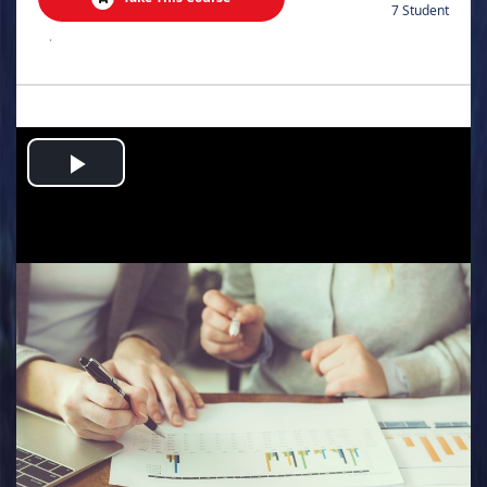
7 Student
.
Play
Video