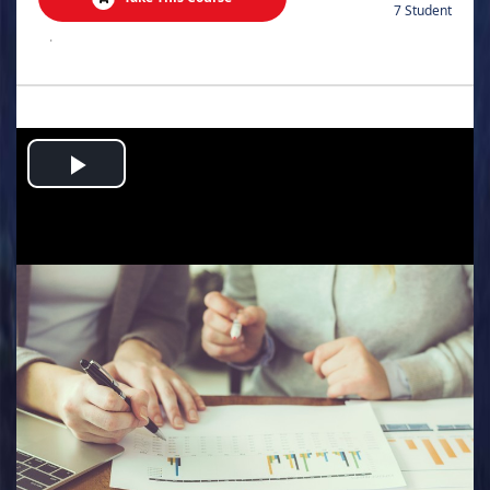
7 Student
.
Play
Video