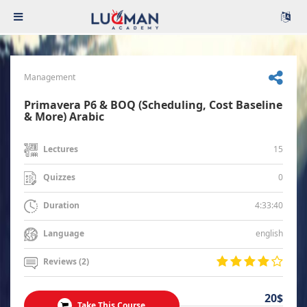
Management
Primavera P6 & BOQ (Scheduling, Cost Baseline
& More) Arabic
15
Lectures
0
Quizzes
4:33:40
Duration
english
Language
Reviews (2)
20$
Take This Course