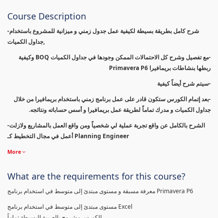
Course Description
-شرح كامل بطريقة بسيطة لكيفية عمل جدول زمني و ميزانية للمشروع باستخدام
جداول الكميات,
-مع تفصيل وشرح كل الاحتمالات الممكن وجودها في جداول الكميات BOQ وكيفية
ربطها بنشاطات بريمافيرا Primavera P6
-سيتم شرح أيضاً كيفية
-بعد إتمام الكورس ستكون قادر على عمل برنامج زمني باستخدام بريمافيرا من خلال
جداول الكميات و مدرك تماماً لطريقة عمل بريمافيرا و أسس حساباته ونتائجه.
-الشرح بالكامل عن واقع تجربة عملية لي شخصياً ومن واقع العمل بالمشاريع ولازلت
أعمل في مجال التخطيط كـ Planning Engineer
More
What are the requirements for this course?
معرفة مسبقة و مستوى مبتدئ إلى متوسط في استخدام برنامج Primavera P6
مستوى مبتدئ إلى متوسط في استخدام برنامج Excel
الكورس مشروح بالعربية البسيطة تماماً