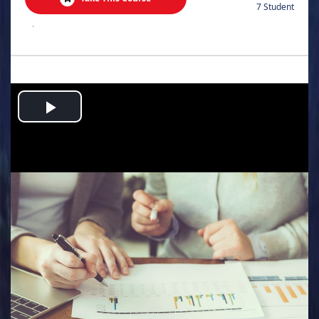
7 Student
.
Play
Video