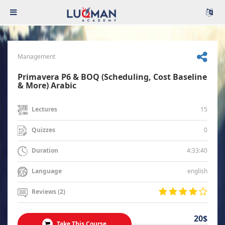
Management
Primavera P6 & BOQ (Scheduling, Cost Baseline
& More) Arabic
15
Lectures
0
Quizzes
4:33:40
Duration
english
Language
Reviews (2)
20$
Take This Course