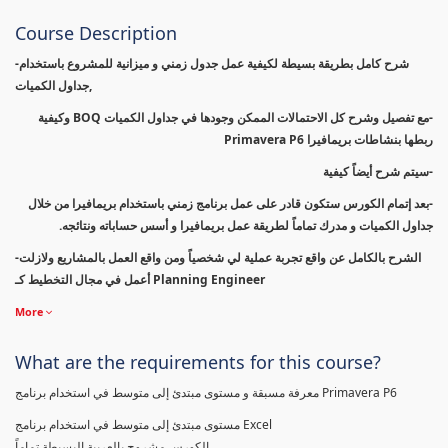
Course Description
-شرح كامل بطريقة بسيطة لكيفية عمل جدول زمني و ميزانية للمشروع باستخدام
جداول الكميات,
-مع تفصيل وشرح كل الاحتمالات الممكن وجودها في جداول الكميات BOQ وكيفية
ربطها بنشاطات بريمافيرا Primavera P6
-سيتم شرح أيضاً كيفية
-بعد إتمام الكورس ستكون قادر على عمل برنامج زمني باستخدام بريمافيرا من خلال
جداول الكميات و مدرك تماماً لطريقة عمل بريمافيرا و أسس حساباته ونتائجه.
-الشرح بالكامل عن واقع تجربة عملية لي شخصياً ومن واقع العمل بالمشاريع ولازلت
أعمل في مجال التخطيط كـ Planning Engineer
More
What are the requirements for this course?
معرفة مسبقة و مستوى مبتدئ إلى متوسط في استخدام برنامج Primavera P6
مستوى مبتدئ إلى متوسط في استخدام برنامج Excel
الكورس مشروح بالعربية البسيطة تماماً